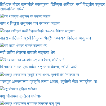
टिभिएस मोटर कम्पनीले भरतपुरमा ‘टिभिएस अर्बिटर’ नयाँ विद्युतीय स्कुटर
सार्वजनिक ग¥यो
बाघ र चितुवा अनुगमन गर्न क्यामरा जडान
दाह्रा काटिएको ध्रुर्वे निकुञ्जभित्रैः १०÷१० मिनेटमा अनुगमन
नदी तटीय क्षेत्रमा बाघको सङ्ख्या धेरै
चितवनबाट गत एक वर्षमा ८९ जना बेपत्ता, खोजी जारी
भरतपुर अस्पतालमा प्रसूति शय्या अभाव, सुत्केरी सेवा ‘म्याट्रेस’ मा
पशु चौपायमा कृत्रिम गर्भाधान