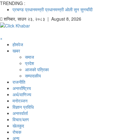
TRENDING :
प्रचण्ड
प्रधानमन्त्री
प्रधानमन्त्री ओली
सुन
सुनचाँदी
शनिबार
,
साउन
२३
,
२०८३
| August 8, 2026
×
होमपेज
खबर
समाज
प्रदेश
आजको पत्रिका
सम्पादकीय
राजनीति
अन्तर्राष्ट्रिय
अर्थ/वाणिज्य
मनाेरञ्जन
विज्ञान प्रविधि
अन्तरर्वार्ता
विचार/ब्लग
खेलकुद
रोचक
अन्य