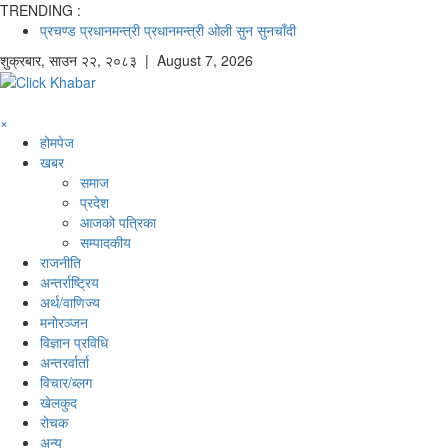
TRENDING :
प्रचण्ड
प्रधानमन्त्री
प्रधानमन्त्री ओली
सुन
सुनचाँदी
शुक्रबार
,
साउन
२२
,
२०८३
| August 7, 2026
×
होमपेज
खबर
समाज
प्रदेश
आजको पत्रिका
सम्पादकीय
राजनीति
अन्तर्राष्ट्रिय
अर्थ/वाणिज्य
मनाेरञ्जन
विज्ञान प्रविधि
अन्तरर्वार्ता
विचार/ब्लग
खेलकुद
रोचक
अन्य