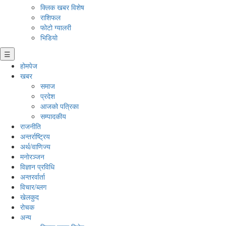
क्लिक खबर विशेष
राशिफल
फोटो ग्यालरी
भिडियो
☰
होमपेज
खबर
समाज
प्रदेश
आजको पत्रिका
सम्पादकीय
राजनीति
अन्तर्राष्ट्रिय
अर्थ/वाणिज्य
मनाेरञ्जन
विज्ञान प्रविधि
अन्तरर्वार्ता
विचार/ब्लग
खेलकुद
रोचक
अन्य