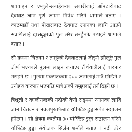
शववाहन र एम्बुलेन्सबाहेकका सवारीलाई आँपटारीबाट
देवघाट जान पूर्ण रूपमा निषेध गरिने थापाले बताए ।
काठमाडौँ तथा पोखराबाट देवघाट स्नानका लागि आउने
सवारीलाई दासढुङ्गाको पुल तरेर तनहुँतर्फ पठाइने थापाले
बताए ।
सो क्रममा चितवन र तनहुँको देवघाटलाई जोड्ने झोलुङ्गे पुल
जीर्ण भएकाले पुलमा लाइन लगाएर तीर्थयात्रीलाई वारपार
गराइने छ । पुलमा एकपटकमा २०० जनालाई मात्रै छोडिने र
उनीहरु वारपार भएपछि मात्रै अर्को समूहलाई तर्न दिइने छ ।
त्रिशूली र कालीगण्डकी नदीको वेणी सङ्गममा स्नानका लागि
जान चितवन र नवलपुरतर्फबाट र्याफ्टिङ डुङ्गासमेत सञ्चालन
हुनेछन् । सो क्षेत्रमा कम्तीमा ३० र्याफ्टिङ डुङ्गा सञ्चालन गरिने
र्याफ्टिङ डुङ्गा संयोजक सिर्जन शर्माले बताए । नदी तरेर