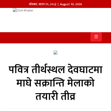
सोमबार
,
साउन
२५
,
२०८३
| August 10, 2026
होमपेज
खबर
☰
समाज
प्रदेश
पवित्र तीर्थस्थल देवघाटमा
आजको
पत्रिका
माघे सक्रान्ति मेलाको
सम्पादकीय
तयारी तीव्र
राजनीति
अन्तर्राष्ट्रिय