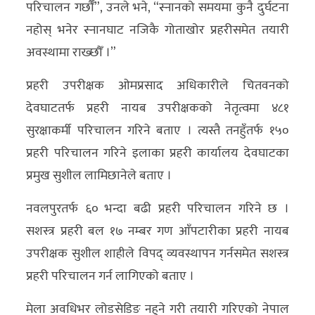
परिचालन गर्छौँ”, उनले भने, “स्नानको समयमा कुनै दुर्घटना
अन्य
नहोस् भनेर स्नानघाट नजिकै गोताखोर प्रहरीसमेत तयारी
क्लिक
अवस्थामा राख्छौँ ।”
खबर
प्रहरी उपरीक्षक ओमप्रसाद अधिकारीले चितवनको
विशेष
देवघाटतर्फ प्रहरी नायब उपरीक्षकको नेतृत्वमा ४८१
राशिफल
सुरक्षाकर्मी परिचालन गरिने बताए । त्यस्तै तनहुँतर्फ १५०
प्रहरी परिचालन गरिने इलाका प्रहरी कार्यालय देवघाटका
फोटो
प्रमुख सुशील लामिछानेले बताए ।
ग्यालरी
नवलपुरतर्फ ६० भन्दा बढी प्रहरी परिचालन गरिने छ ।
भिडियो
सशस्त्र प्रहरी बल १७ नम्बर गण आँपटारीका प्रहरी नायब
उपरीक्षक सुशील शाहीले विपद् व्यवस्थापन गर्नसमेत सशस्त्र
प्रहरी परिचालन गर्न लागिएको बताए ।
मेला अवधिभर लोडसेडिङ नहुने गरी तयारी गरिएको नेपाल