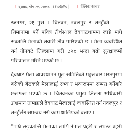
| ११:०६:१० |
क्लिक खबर
बुधबार, पौष २१, २०७८
अर्थ/
वाणिज्य
रत्ननगर, २१ पुस । चितवन, नवलपुर र तनहुँको
सिमानामा पर्ने पवित्र तीर्थस्थल देवघाटधाममा लाग्ने माघे
मनाेरञ्जन
सक्रान्ति मेलाको तयारी तीव्र पारिएको छ । मेला व्यवस्थित
विज्ञान
गर्न तीनवटै जिल्लामा गरी ७५० भन्दा बढी सुरक्षाकर्मी
प्रविधि
परिचालन गरिने भएको छ ।
अन्तरर्वार्ता
देवघाट मेला व्यवस्थापन मूल समितिको मङ्गलबार भरतपुरमा
बसेको बैठकले मेलालाई सभ्य र भव्यरुपमा सम्पन्न गर्नेबारे
विचार/
छलफल भएको छ । चितवनका प्रमुख जिल्ला अधिकारी
ब्लग
अशमान तामाङले देवघाट मेलालाई व्यवस्थित गर्न नवलपुर र
खेलकुद
तनहुँसँग समन्वय गरी काम थालिएको बताए ।
रोचक
“माघे सङ्क्रान्ति मेलाका लागि नेपाल प्रहरी र सशस्त्र प्रहरी