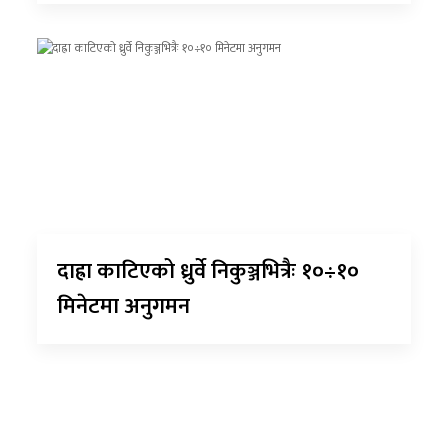
दाह्रा काटिएको ध्रुर्वे निकुञ्जभित्रैः १०÷१०
मिनेटमा अनुगमन