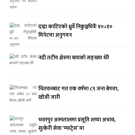
दाह्रा काटिएको ध्रुर्वे निकुञ्जभित्रैः १०÷१०
मिनेटमा अनुगमन
नदी तटीय क्षेत्रमा बाघको सङ्ख्या धेरै
चितवनबाट गत एक वर्षमा ८९ जना बेपत्ता,
खोजी जारी
भरतपुर अस्पतालमा प्रसूति शय्या अभाव,
सुत्केरी सेवा ‘म्याट्रेस’ मा