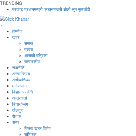
TRENDING :
प्रचण्ड
प्रधानमन्त्री
प्रधानमन्त्री ओली
सुन
सुनचाँदी
×
होमपेज
खबर
समाज
प्रदेश
आजको पत्रिका
सम्पादकीय
राजनीति
अन्तर्राष्ट्रिय
अर्थ/वाणिज्य
मनाेरञ्जन
विज्ञान प्रविधि
अन्तरर्वार्ता
विचार/ब्लग
खेलकुद
रोचक
अन्य
क्लिक खबर विशेष
राशिफल