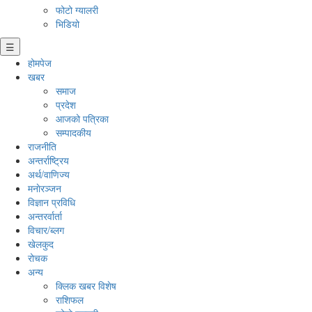
फोटो ग्यालरी
भिडियो
☰
होमपेज
खबर
समाज
प्रदेश
आजको पत्रिका
सम्पादकीय
राजनीति
अन्तर्राष्ट्रिय
अर्थ/वाणिज्य
मनाेरञ्जन
विज्ञान प्रविधि
अन्तरर्वार्ता
विचार/ब्लग
खेलकुद
रोचक
अन्य
क्लिक खबर विशेष
राशिफल