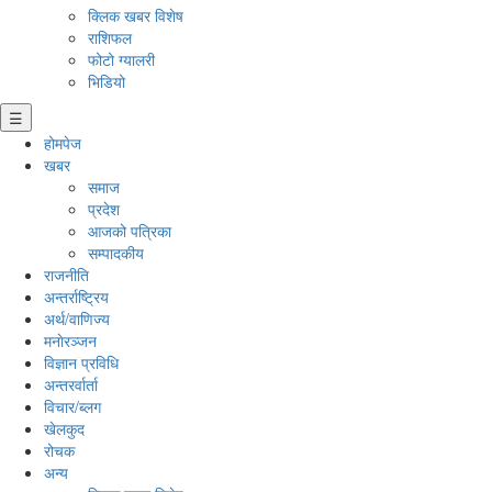
क्लिक खबर विशेष
राशिफल
फोटो ग्यालरी
भिडियो
☰
होमपेज
खबर
समाज
प्रदेश
आजको पत्रिका
सम्पादकीय
राजनीति
अन्तर्राष्ट्रिय
अर्थ/वाणिज्य
मनाेरञ्जन
विज्ञान प्रविधि
अन्तरर्वार्ता
विचार/ब्लग
खेलकुद
रोचक
अन्य