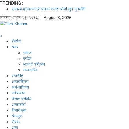
TRENDING :
प्रचण्ड
प्रधानमन्त्री
प्रधानमन्त्री ओली
सुन
सुनचाँदी
शनिबार
,
साउन
२३
,
२०८३
| August 8, 2026
×
होमपेज
खबर
समाज
प्रदेश
आजको पत्रिका
सम्पादकीय
राजनीति
अन्तर्राष्ट्रिय
अर्थ/वाणिज्य
मनाेरञ्जन
विज्ञान प्रविधि
अन्तरर्वार्ता
विचार/ब्लग
खेलकुद
रोचक
अन्य