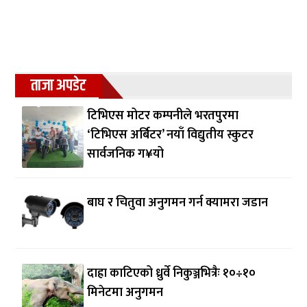
ताजा अपडेट
टिभिएस मोटर कम्पनीले भरतपुरमा
‘टिभिएस अर्बिटर’ नयाँ विद्युतीय स्कुटर
सार्वजनिक ग¥यो
बाघ र चितुवा अनुगमन गर्न क्यामरा जडान
दाह्रा काटिएको ध्रुर्वे निकुञ्जभित्रैः १०÷१०
मिनेटमा अनुगमन