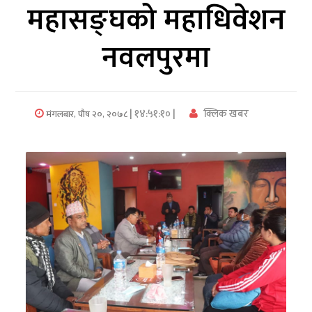
महासङ्घको महाधिवेशन
अर्थ/
नवलपुरमा
वाणिज्य
मनाेरञ्जन
| १४:५१:१० |
क्लिक खबर
मंगलबार, पौष २०, २०७८
विज्ञान
प्रविधि
अन्तरर्वार्ता
विचार/
ब्लग
खेलकुद
रोचक