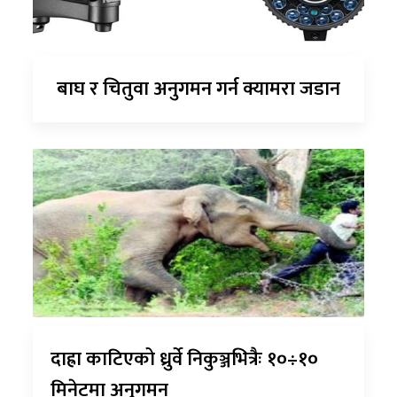
बाघ र चितुवा अनुगमन गर्न क्यामरा जडान
दाह्रा काटिएको ध्रुर्वे निकुञ्जभित्रैः १०÷१०
मिनेटमा अनुगमन