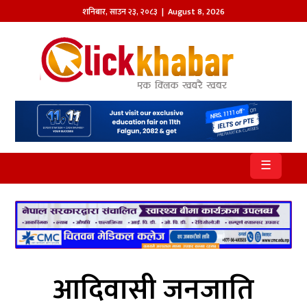
शनिबार
,
साउन
२३
,
२०८३
| August 8, 2026
होमपेज
खबर
समाज
प्रदेश
☰
आजको
पत्रिका
सम्पादकीय
राजनीति
आदिवासी जनजाति
अन्तर्राष्ट्रिय