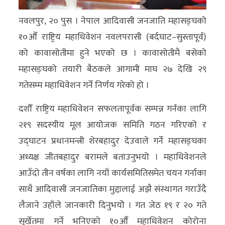
अन्य
नवलपुर, २० पुस । नेपाल आदिवासी जनजाति महासङ्घको
क्लिक
१०औँ राष्ट्रिय महाधिवेशन नवलपरासी (बर्दघाट–सुस्तापूर्व)
खबर
को कावासोतीमा हुने भएको छ । कावासोतीमै बसेको
विशेष
महासङ्घको तयारी बैठकले आगामी माघ २७ देखि २९
गतेसम्म महाधिवेशन गर्ने निर्णय गरेको हो ।
राशिफल
दशौँ राष्ट्रिय महाधिवेशन सफलतापूर्वक सम्पन्न गर्नका लागि
फोटो
२१९ सदस्यीय मूल आयोजक समिति गठन गरिएको र
ग्यालरी
उद्घाटन प्रधानमन्त्री शेरबहादुर देउवाले गर्ने महासङ्घका
भिडियो
अध्यक्ष जीतबहादुर बरामले बताउनुभयो । महाधिवेशनले
आउँदो तीन वर्षका लागि नयाँ कार्यसमितिसमेत चयन गर्नाका
साथै आदिवासी जनजातिका मुद्दालाई अझै संस्थागत गराउँदै
लैजाने उहाँले जानकारी दिनुभयोे । गत जेठ १९ र २० गते
सुर्खेतमा गर्ने भनिएको १०औँ महाधिवेशन कोरोना