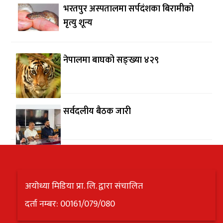
भरतपुर अस्पतालमा सर्पदंशका बिरामीको
मृत्यु शून्य
नेपालमा बाघको सङ्ख्या ४२९
सर्वदलीय बैठक जारी
अयोध्या मिडिया प्रा. लि. द्वारा संचालित
दर्ता नम्बर: 00161/079/080