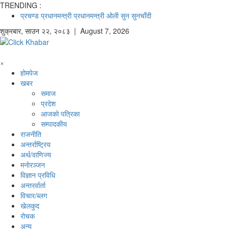
TRENDING :
प्रचण्ड
प्रधानमन्त्री
प्रधानमन्त्री ओली
सुन
सुनचाँदी
शुक्रबार
,
साउन
२२
,
२०८३
| August 7, 2026
×
होमपेज
खबर
समाज
प्रदेश
आजको पत्रिका
सम्पादकीय
राजनीति
अन्तर्राष्ट्रिय
अर्थ/वाणिज्य
मनाेरञ्जन
विज्ञान प्रविधि
अन्तरर्वार्ता
विचार/ब्लग
खेलकुद
रोचक
अन्य