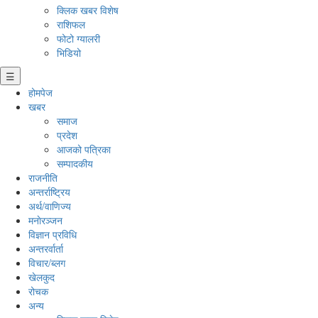
क्लिक खबर विशेष
राशिफल
फोटो ग्यालरी
भिडियो
☰
होमपेज
खबर
समाज
प्रदेश
आजको पत्रिका
सम्पादकीय
राजनीति
अन्तर्राष्ट्रिय
अर्थ/वाणिज्य
मनाेरञ्जन
विज्ञान प्रविधि
अन्तरर्वार्ता
विचार/ब्लग
खेलकुद
रोचक
अन्य