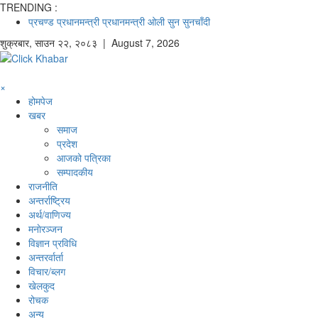
TRENDING :
प्रचण्ड
प्रधानमन्त्री
प्रधानमन्त्री ओली
सुन
सुनचाँदी
शुक्रबार
,
साउन
२२
,
२०८३
| August 7, 2026
×
होमपेज
खबर
समाज
प्रदेश
आजको पत्रिका
सम्पादकीय
राजनीति
अन्तर्राष्ट्रिय
अर्थ/वाणिज्य
मनाेरञ्जन
विज्ञान प्रविधि
अन्तरर्वार्ता
विचार/ब्लग
खेलकुद
रोचक
अन्य