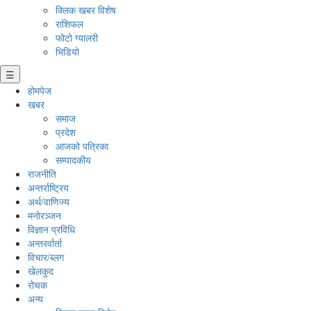
क्लिक खबर विशेष
राशिफल
फोटो ग्यालरी
भिडियो
☰
होमपेज
खबर
समाज
प्रदेश
आजको पत्रिका
सम्पादकीय
राजनीति
अन्तर्राष्ट्रिय
अर्थ/वाणिज्य
मनाेरञ्जन
विज्ञान प्रविधि
अन्तरर्वार्ता
विचार/ब्लग
खेलकुद
रोचक
अन्य