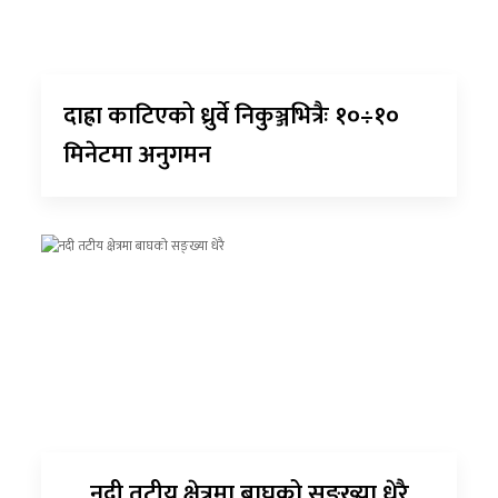
दाह्रा काटिएको ध्रुर्वे निकुञ्जभित्रैः १०÷१०
मिनेटमा अनुगमन
नदी तटीय क्षेत्रमा बाघको सङ्ख्या धेरै