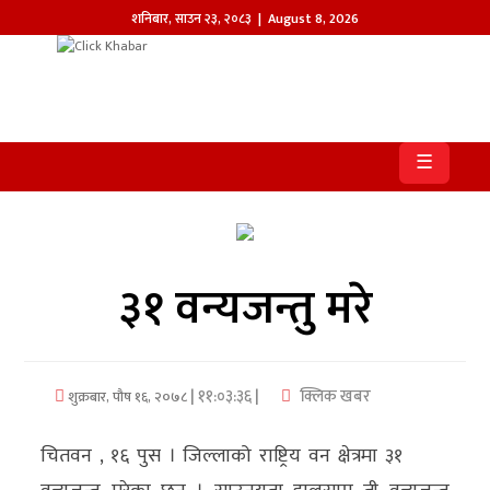
शनिबार
,
साउन
२३
,
२०८३
| August 8, 2026
होमपेज
खबर
☰
समाज
प्रदेश
३१ वन्यजन्तु मरे
आजको
पत्रिका
सम्पादकीय
| ११:०३:३६ |
क्लिक खबर
शुक्रबार, पौष १६, २०७८
राजनीति
चितवन , १६ पुस । जिल्लाको राष्ट्रिय वन क्षेत्रमा ३१
अन्तर्राष्ट्रिय