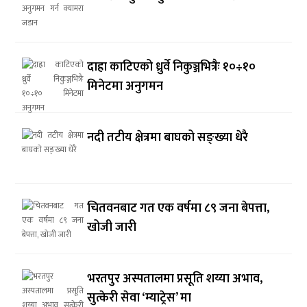
दाह्रा काटिएको ध्रुर्वे निकुञ्जभित्रैः १०÷१०
मिनेटमा अनुगमन
नदी तटीय क्षेत्रमा बाघको सङ्ख्या धेरै
चितवनबाट गत एक वर्षमा ८९ जना बेपत्ता,
खोजी जारी
भरतपुर अस्पतालमा प्रसूति शय्या अभाव,
सुत्केरी सेवा ‘म्याट्रेस’ मा