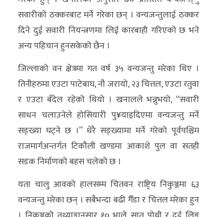
अन्य
सवारीको ठक्करबाट मर्ने गरेका छन् । वन्यजन्तुलाई ठक्कर
दिने दुई सवारी नियन्त्रणमा लिई कारबाही गरिएको छ भने
क्लिक
अन्य पहिचान हुनसकेको छैन ।
खबर
विशेष
जिल्लाको वन क्षेत्रमा गत वर्ष ३५ वन्यजन्तु मरेका थिए ।
तिनीहरुमा एउटा पाटेबाघ, नौ जरायो, २३ चित्तल, एउटा रतुवा
राशिफल
र एउटा बँदेल रहेको थियो । खनालले भन्नुभयो, “सवारी
फोटो
साधन चलाउनेले होसियारी पु¥याइदिएमा वन्यजन्तु मर्ने
ग्यालरी
सङ्ख्या घट्ने छ ।” धेरै सङ्ख्यामा मर्ने गरेको पूर्वपश्चिम
राजमार्गअन्तर्गत टिकौली खण्डमा आकाशे पुल वा सतही
भिडियो
सडक निर्माणको बहस चलेको छ ।
यता चालु आवको हालसम्म चितवन राष्ट्रिय निकुञ्जमा ६३
वन्यजन्तु मरेका छन् । सबैभन्दा बढी गैँडा र चित्तल मरेका हुन
। निकुञ्जको तथ्याङ्कानुसार १० भाले सात पोथी र दुई लिङ्ग