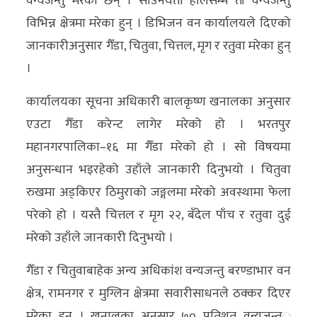
वन्यजन्तु मरेका छन् । साउनयता हालसम्म ती वन्यजन्तु
विभिन्न क्षेत्रमा मरेका हुन् । डिभिजन वन कार्यालयले दिएको
अर्थ/
जानकारीअनुसार गैँडा, चितुवा, चित्तल, मृग र रतुवा मरेका हुन्
वाणिज्य
।
मनाेरञ्जन
कार्यालयका सूचना अधिकारी बालकृष्ण खनालका अनुसार
विज्ञान
एउटा गैँडा करेन्ट लागेर मरेको हो । भरतपुर
प्रविधि
महानगरपालिका–१६ मा गैँडा मरेको हो । सो विषयमा
अनुसन्धान भइरहेको उहाँले जानकारी दिनुभयो । चितुवा
अन्तरर्वार्ता
रुखमा अड्किएर ठिमुराको जङ्गलमा मरेको अवस्थामा फेला
विचार/
परेको हो । यस्तै चित्तल र मृग २२, बँदेल पाँच र रतुवा दुई
ब्लग
मरेको उहाँले जानकारी दिनुभयो ।
खेलकुद
गैँडा र चितुवाबाहेक अन्य अधिकांश वन्यजन्तु बरण्डाभार वन
क्षेत्र, रामनगर र मुग्लिन क्षेत्रमा सवारीसाधनले ठक्कर दिएर
रोचक
मरेका हुन् । खनालका अनुसार ७० प्रतिशत वन्यजन्त्ु