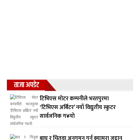
ताजा अपडेट
टिभिएस मोटर कम्पनीले भरतपुरमा
‘टिभिएस अर्बिटर’ नयाँ विद्युतीय स्कुटर
सार्वजनिक ग¥यो
बाघ र चितुवा अनुगमन गर्न क्यामरा जडान