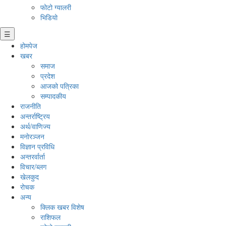
फोटो ग्यालरी
भिडियो
☰
होमपेज
खबर
समाज
प्रदेश
आजको पत्रिका
सम्पादकीय
राजनीति
अन्तर्राष्ट्रिय
अर्थ/वाणिज्य
मनाेरञ्जन
विज्ञान प्रविधि
अन्तरर्वार्ता
विचार/ब्लग
खेलकुद
रोचक
अन्य
क्लिक खबर विशेष
राशिफल