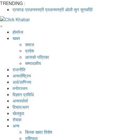
TRENDING :
प्रचण्ड
प्रधानमन्त्री
प्रधानमन्त्री ओली
सुन
सुनचाँदी
×
होमपेज
खबर
समाज
प्रदेश
आजको पत्रिका
सम्पादकीय
राजनीति
अन्तर्राष्ट्रिय
अर्थ/वाणिज्य
मनाेरञ्जन
विज्ञान प्रविधि
अन्तरर्वार्ता
विचार/ब्लग
खेलकुद
रोचक
अन्य
क्लिक खबर विशेष
राशिफल