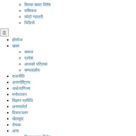
क्लिक खबर विशेष
राशिफल
फोटो ग्यालरी
भिडियो
☰
होमपेज
खबर
समाज
प्रदेश
आजको पत्रिका
सम्पादकीय
राजनीति
अन्तर्राष्ट्रिय
अर्थ/वाणिज्य
मनाेरञ्जन
विज्ञान प्रविधि
अन्तरर्वार्ता
विचार/ब्लग
खेलकुद
रोचक
अन्य