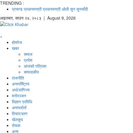
TRENDING :
प्रचण्ड
प्रधानमन्त्री
प्रधानमन्त्री ओली
सुन
सुनचाँदी
आइतबार
,
साउन
२४
,
२०८३
| August 9, 2026
×
होमपेज
खबर
समाज
प्रदेश
आजको पत्रिका
सम्पादकीय
राजनीति
अन्तर्राष्ट्रिय
अर्थ/वाणिज्य
मनाेरञ्जन
विज्ञान प्रविधि
अन्तरर्वार्ता
विचार/ब्लग
खेलकुद
रोचक
अन्य