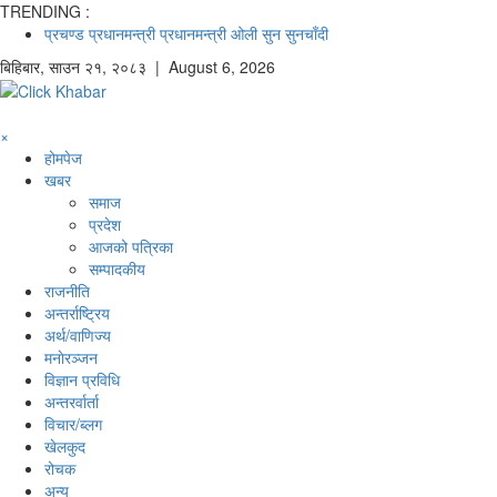
TRENDING :
प्रचण्ड
प्रधानमन्त्री
प्रधानमन्त्री ओली
सुन
सुनचाँदी
बिहिबार
,
साउन
२१
,
२०८३
| August 6, 2026
×
होमपेज
खबर
समाज
प्रदेश
आजको पत्रिका
सम्पादकीय
राजनीति
अन्तर्राष्ट्रिय
अर्थ/वाणिज्य
मनाेरञ्जन
विज्ञान प्रविधि
अन्तरर्वार्ता
विचार/ब्लग
खेलकुद
रोचक
अन्य