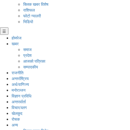
क्लिक खबर विशेष
राशिफल
फोटो ग्यालरी
भिडियो
☰
होमपेज
खबर
समाज
प्रदेश
आजको पत्रिका
सम्पादकीय
राजनीति
अन्तर्राष्ट्रिय
अर्थ/वाणिज्य
मनाेरञ्जन
विज्ञान प्रविधि
अन्तरर्वार्ता
विचार/ब्लग
खेलकुद
रोचक
अन्य