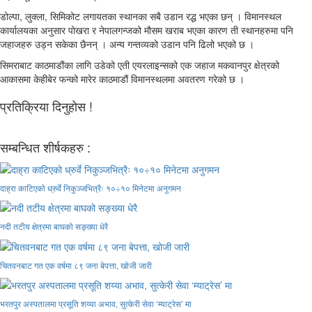
डोल्पा, लुक्ला, सिमिकोट लगायतका स्थानका सबै उडान रद्ध भएका छन् । विमानस्थल
कार्यालयका अनुसार पोखरा र नेपालगन्जको मौसम खराब भएका कारण ती स्थानहरुमा पनि
जहाजहरु उड्न सकेका छैनन् । अन्य गन्तव्यको उडान पनि ढिलो भएको छ ।
सिमराबाट काठमाडौंका लागि उडेको एती एयरलाइन्सको एक जहाज मकवानपुर क्षेत्रको
आकासमा केहीबेर फन्को मारेर काठमाडौं विमानस्थलमा अवतरण गरेको छ ।
प्रतिक्रिया दिनुहोस !
सम्बन्धित शीर्षकहरु :
दाह्रा काटिएको ध्रुर्वे निकुञ्जभित्रैः १०÷१० मिनेटमा अनुगमन
नदी तटीय क्षेत्रमा बाघको सङ्ख्या धेरै
चितवनबाट गत एक वर्षमा ८९ जना बेपत्ता, खोजी जारी
भरतपुर अस्पतालमा प्रसूति शय्या अभाव, सुत्केरी सेवा ‘म्याट्रेस’ मा