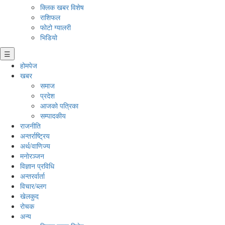
क्लिक खबर विशेष
राशिफल
फोटो ग्यालरी
भिडियो
☰
होमपेज
खबर
समाज
प्रदेश
आजको पत्रिका
सम्पादकीय
राजनीति
अन्तर्राष्ट्रिय
अर्थ/वाणिज्य
मनाेरञ्जन
विज्ञान प्रविधि
अन्तरर्वार्ता
विचार/ब्लग
खेलकुद
रोचक
अन्य