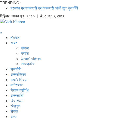
TRENDING :
प्रचण्ड
प्रधानमन्त्री
प्रधानमन्त्री ओली
सुन
सुनचाँदी
बिहिबार
,
साउन
२१
,
२०८३
| August 6, 2026
×
होमपेज
खबर
समाज
प्रदेश
आजको पत्रिका
सम्पादकीय
राजनीति
अन्तर्राष्ट्रिय
अर्थ/वाणिज्य
मनाेरञ्जन
विज्ञान प्रविधि
अन्तरर्वार्ता
विचार/ब्लग
खेलकुद
रोचक
अन्य