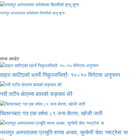
भरतपुर अस्पतालमा सर्पदंशका बिरामीको मृत्यु शून्य
ताजा अपडेट
दाह्रा काटिएको ध्रुर्वे निकुञ्जभित्रैः १०÷१० मिनेटमा अनुगमन
नदी तटीय क्षेत्रमा बाघको सङ्ख्या धेरै
चितवनबाट गत एक वर्षमा ८९ जना बेपत्ता, खोजी जारी
भरतपुर अस्पतालमा प्रसूति शय्या अभाव, सुत्केरी सेवा ‘म्याट्रेस’ मा