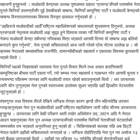
सहभागी हुनुहुन्थ्यो । माओवादी केन्द्रका अध्यक्ष पुष्पकमल दाहाल ‘प्रचण्ड’सँगको परामर्शमा नेता
पुनले चिनियाँ उपमन्त्रीसँग दुई देशबीचको सम्बन्ध, चिनियाँ कम्युनिष्ट पार्टी र माओवादी केन्द्रको
सम्बन्ध विस्तारलगायतका विषयमा विस्तृत छलफल गर्नुभएको हो ।
“उहाँहरुले माओवादीको आठौँ राष्ट्रिय महाधिवेशनको सफलताको शुभकामना दिनुभयो, अध्यक्ष
प्रचण्डको नेतृत्वमा माओवादी अझ सुदृढ हुने विश्वास व्यक्त गर्दै चिनियाँ कम्युनिष्ट पार्टी र
नेकपा माओवादी केन्द्र सबैभन्दा नजिकका मित्र भएकाले आगामी दिनमा यो सम्बन्ध अझ बलियो
बनाउने कुरा गर्नुभयो”, नेता पुनको सचिवालयले आज जारी गरेको प्रेस नोटमा उल्लेख छ । सो
क्रममा नेपालको समसामयिक राजनीति, वामपन्थीबीचको सहकार्य र एकताका विषयमा कुराकानी
भएको थियो ।
चिनियाँ पक्षको जिज्ञासाको जवाफमा नेता पुनले विचार मिल्ने तथा असल क्रान्तिकारी
कम्युनिष्टका बीचमा पार्टी एकता गर्ने, त्यो सम्भव नभए सहकार्य र गठबन्धन गरेर आगामी चुनाव र
त्यसभन्दा पछिसम्म जानका लागि माओवादी तयार रहेको बताउनुभएको थियो । थप उपचारका
लागि चीन पुग्नुभएका नेता पुनको स्वास्थ्यमा उल्लेख्य सुधार भएपछि उहाँ द्विपक्षीय भेटवार्तामा
जुट्नुभएको हो ।
वंशाणुगत तथा विश्वमा वीरलै देखिने जण्डिस रोगका कारण झण्डै तीन महिनादेखि उपचार
गराइरहनुभएका नेता पुन माओवादीको आठौँ राष्ट्रिय महाधिवेशन जारी रहँदा चीनमा उपचारारत
हुनुहुन्छ । उपचारका लागि केही परिक्षण थाती राखेर अधिवेशन उद््घाटन अघि नै नेपाल
आउन चाहनुभएका नेता पुन अध्यक्ष प्रचण्डसँगको परामर्शमा चिनियाँ नेतासँगको भेटवार्ताको
समयसमेत तय भएकाले अनुपस्थित हुनु भएको हो । चिकित्सकको सल्लाह पछि अब छिट्टै
नेपाल फर्कने उहाँको सचिवालयले जनाएको छ । जण्डिस दोहोरिएपछि नेता पुन गत असोज १३
गते बैंकक जानुभएको थियो । उहाँको गत मङ्सिर १० गतेदेखि चीनको सेनजेनस्थित थर्ड