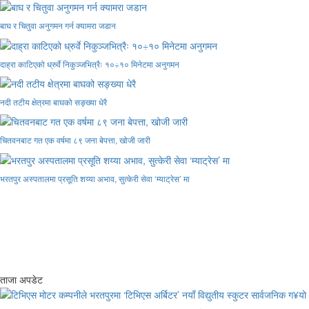
बाघ र चितुवा अनुगमन गर्न क्यामरा जडान
दाह्रा काटिएको ध्रुर्वे निकुञ्जभित्रैः १०÷१० मिनेटमा अनुगमन
नदी तटीय क्षेत्रमा बाघको सङ्ख्या धेरै
चितवनबाट गत एक वर्षमा ८९ जना बेपत्ता, खोजी जारी
भरतपुर अस्पतालमा प्रसूति शय्या अभाव, सुत्केरी सेवा ‘म्याट्रेस’ मा
ताजा अपडेट