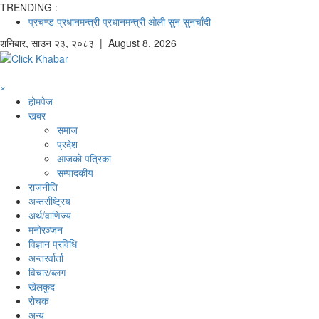
TRENDING :
प्रचण्ड
प्रधानमन्त्री
प्रधानमन्त्री ओली
सुन
सुनचाँदी
शनिबार
,
साउन
२३
,
२०८३
| August 8, 2026
×
होमपेज
खबर
समाज
प्रदेश
आजको पत्रिका
सम्पादकीय
राजनीति
अन्तर्राष्ट्रिय
अर्थ/वाणिज्य
मनाेरञ्जन
विज्ञान प्रविधि
अन्तरर्वार्ता
विचार/ब्लग
खेलकुद
रोचक
अन्य