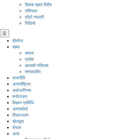
क्लिक खबर विशेष
राशिफल
फोटो ग्यालरी
भिडियो
☰
होमपेज
खबर
समाज
प्रदेश
आजको पत्रिका
सम्पादकीय
राजनीति
अन्तर्राष्ट्रिय
अर्थ/वाणिज्य
मनाेरञ्जन
विज्ञान प्रविधि
अन्तरर्वार्ता
विचार/ब्लग
खेलकुद
रोचक
अन्य