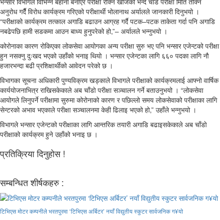
भन्सार विभागले विभिन्न बहाना बनाएर परीक्षा रोक्न खोजेको भन्दै चाँडै परीक्षा मिति तोक्न
अनुरोध गर्दैै विरोध कार्यक्रम गरिएको परीक्षार्थी भोलानाथ अर्यालले जानकारी दिनुभयो ।
“परीक्षाको कार्यक्रम तत्काल अगाडि बढाउन आग्रह गर्दै पटक–पटक ताकेता गर्दा पनि अगाडि
नबढेपछि हामी सडकमा आउन बाध्य हुनुपरेको हो,”– अर्यालले भन्नुभयो ।
कोरोनाका कारण रोकिएका लोकसेवा आयोगका अन्य परीक्षा सुरु भए पनि भन्सार एजेन्टको परीक्षा
हुन नसक्नु दुःखद भएको उहाँको भनाइ थियो । भन्सार एजेन्टका लागि ६६० पदका लागि नौ
हजारभन्दा बढी प्रशिक्षार्थीको आवेदन परेको छ ।
विभागका सूचना अधिकारी पुण्यविक्रम खड्काले विभागले परीक्षाको कार्यक्रमलाई आफ्नो वार्षिक
कार्ययोजनाभित्र राखिसकेकाले अब चाँडो परीक्षा सञ्चालन गर्ने बताउनुभयो । “लोकसेवा
आयोगले लिनुपर्ने परीक्षामा सुरुमा कोरोनाको कारण र पछिल्लो समय लोकसेवाको परीक्षाका लागि
सेन्टरको अभाव भएकाले परीक्षा सञ्चालनमा केही ढिलाइ भएको हो,” उहाँले भन्नुभयो ।
विभागले भन्सार एजेन्टको परीक्षाका लागि आन्तरिक तयारी अगाडि बढाइसकेकाले अब चाँडो
परीक्षाको कार्यक्रम हुने उहाँको भनाइ छ ।
प्रतिक्रिया दिनुहोस !
सम्बन्धित शीर्षकहरु :
टिभिएस मोटर कम्पनीले भरतपुरमा ‘टिभिएस अर्बिटर’ नयाँ विद्युतीय स्कुटर सार्वजनिक ग¥यो