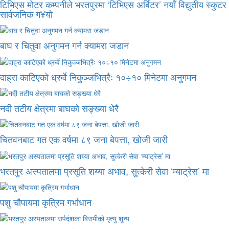
टिभिएस मोटर कम्पनीले भरतपुरमा ‘टिभिएस अर्बिटर’ नयाँ विद्युतीय स्कुटर
सार्वजनिक ग¥यो
बाघ र चितुवा अनुगमन गर्न क्यामरा जडान
दाह्रा काटिएको ध्रुर्वे निकुञ्जभित्रैः १०÷१० मिनेटमा अनुगमन
नदी तटीय क्षेत्रमा बाघको सङ्ख्या धेरै
चितवनबाट गत एक वर्षमा ८९ जना बेपत्ता, खोजी जारी
भरतपुर अस्पतालमा प्रसूति शय्या अभाव, सुत्केरी सेवा ‘म्याट्रेस’ मा
पशु चौपायमा कृत्रिम गर्भाधान