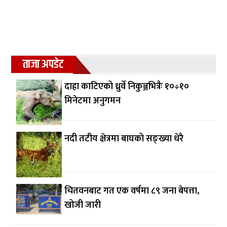
ताजा अपडेट
दाह्रा काटिएको ध्रुर्वे निकुञ्जभित्रैः १०÷१०
मिनेटमा अनुगमन
नदी तटीय क्षेत्रमा बाघको सङ्ख्या धेरै
चितवनबाट गत एक वर्षमा ८९ जना बेपत्ता,
खोजी जारी