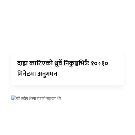
दाह्रा काटिएको ध्रुर्वे निकुञ्जभित्रैः १०÷१०
मिनेटमा अनुगमन