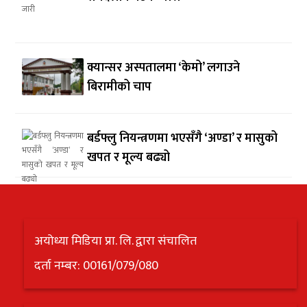
क्यान्सर अस्पतालमा ‘केमो’ लगाउने
बिरामीको चाप
बर्डफ्लु नियन्त्रणमा भएसँगै ‘अण्डा’ र मासुको
खपत र मूल्य बढ्यो
अयोध्या मिडिया प्रा. लि. द्वारा संचालित
दर्ता नम्बर: 00161/079/080