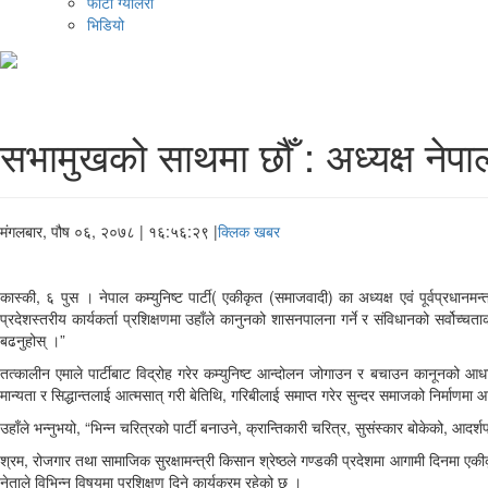
फोटो ग्यालरी
भिडियो
सभामुखको साथमा छौँ : अध्यक्ष नेपा
मंगलबार, पौष ०६, २०७८
| १६:५६:२९ |
क्लिक खबर
कास्की, ६ पुस । नेपाल कम्युनिष्ट पार्टी( एकीकृत (समाजवादी) का अध्यक्ष एवं पूर्वप्रध
प्रदेशस्तरीय कार्यकर्ता प्रशिक्षणमा उहाँले कानुनको शासनपालना गर्ने र संविधानको सर्वोच्चता
बढनुहोस् ।”
तत्कालीन एमाले पार्टीबाट विद्रोह गरेर कम्युनिष्ट आन्दोलन जोगाउन र बचाउन कानूनको आधारमा स
मान्यता र सिद्धान्तलाई आत्मसात् गरी बेतिथि, गरिबीलाई समाप्त गरेर सुन्दर समाजको निर्माणमा आ
उहाँले भन्नुभयो, “भिन्न चरित्रको पार्टी बनाउने, क्रान्तिकारी चरित्र, सुसंस्कार बोकेको, आदर्
श्रम, रोजगार तथा सामाजिक सुरक्षामन्त्री किसान श्रेष्ठले गण्डकी प्रदेशमा आगामी दिनमा एकी
नेताले विभिन्न विषयमा प्रशिक्षण दिने कार्यक्रम रहेको छ ।