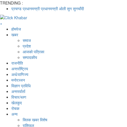
TRENDING :
प्रचण्ड
प्रधानमन्त्री
प्रधानमन्त्री ओली
सुन
सुनचाँदी
×
होमपेज
खबर
समाज
प्रदेश
आजको पत्रिका
सम्पादकीय
राजनीति
अन्तर्राष्ट्रिय
अर्थ/वाणिज्य
मनाेरञ्जन
विज्ञान प्रविधि
अन्तरर्वार्ता
विचार/ब्लग
खेलकुद
रोचक
अन्य
क्लिक खबर विशेष
राशिफल