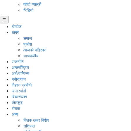
फोटो ग्यालरी
भिडियो
☰
होमपेज
खबर
समाज
प्रदेश
आजको पत्रिका
सम्पादकीय
राजनीति
अन्तर्राष्ट्रिय
अर्थ/वाणिज्य
मनाेरञ्जन
विज्ञान प्रविधि
अन्तरर्वार्ता
विचार/ब्लग
खेलकुद
रोचक
अन्य
क्लिक खबर विशेष
राशिफल