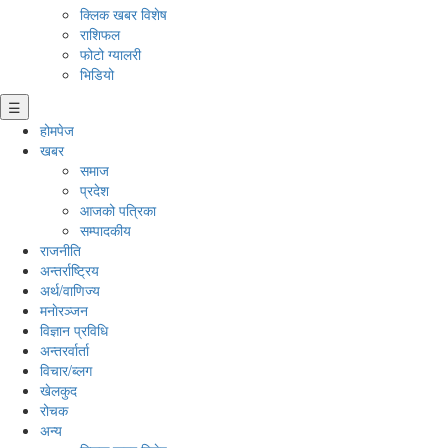
क्लिक खबर विशेष
राशिफल
फोटो ग्यालरी
भिडियो
☰
होमपेज
खबर
समाज
प्रदेश
आजको पत्रिका
सम्पादकीय
राजनीति
अन्तर्राष्ट्रिय
अर्थ/वाणिज्य
मनाेरञ्जन
विज्ञान प्रविधि
अन्तरर्वार्ता
विचार/ब्लग
खेलकुद
रोचक
अन्य