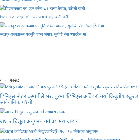
चितवनबाट गत एक वर्षमा ८९ जना बेपत्ता, खोजी जारी
भरतपुर अस्पतालमा प्रसूति शय्या अभाव, सुत्केरी सेवा ‘म्याट्रेस’ मा
ताजा अपडेट
टिभिएस मोटर कम्पनीले भरतपुरमा ‘टिभिएस अर्बिटर’ नयाँ विद्युतीय स्कुटर
सार्वजनिक ग¥यो
बाघ र चितुवा अनुगमन गर्न क्यामरा जडान
दाह्रा काटिएको ध्रुर्वे निकुञ्जभित्रैः १०÷१० मिनेटमा अनुगमन