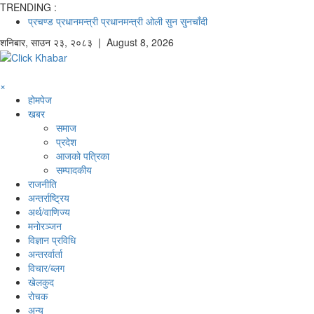
TRENDING :
प्रचण्ड
प्रधानमन्त्री
प्रधानमन्त्री ओली
सुन
सुनचाँदी
शनिबार
,
साउन
२३
,
२०८३
| August 8, 2026
×
होमपेज
खबर
समाज
प्रदेश
आजको पत्रिका
सम्पादकीय
राजनीति
अन्तर्राष्ट्रिय
अर्थ/वाणिज्य
मनाेरञ्जन
विज्ञान प्रविधि
अन्तरर्वार्ता
विचार/ब्लग
खेलकुद
रोचक
अन्य