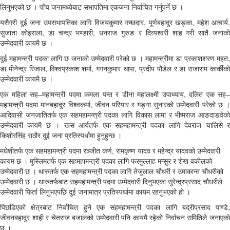
लिनुभएको छ । पाँच जनामध्येबाट सभापतिमा एकजना निर्वाचित गर्नुपर्ने छ ।
यसैगरी दुई जना उपसभापतिका लागि विजयकुमार गच्छदार, पूर्णबहादुर खड्का, महेश आचार्य,
सुजाता कोइराला, डा चन्द्र भण्डारी, धनराज गुरुङ र दिव्यश्वरी शाह गरी सातै जनाको
उम्मेदवारी कायमै छ ।
दुई महामन्त्री पदका लागि छ जनाको उम्मेदवारी परेको छ । महामन्त्रीमा डा प्रकाशशरण महत,
डा मीनेन्द्र रिजाल, विश्वप्रकाश शर्मा, गगनकुमार थापा, प्रदीप पौडेल र डा राजाराम कार्कीको
उम्मेदवारी कायमै छ ।
एक महिला सह–महामन्त्री पदमा कमला पन्त र डीना महालक्ष्मी उपाध्याय, दलित एक सह–
महामन्त्री पदमा मानबहादुर विश्वकर्मा, जीवन परियार र गङ्गा सुनारको उम्मेदवारी परेको छ ।
आदिवासी जनजातितर्फ एक सहमहामन्त्री पदका लागि विकास लामा र भीष्मराज आङदाङवेको
उम्मेदवारी कायमै छ । खस आर्यतर्फ एक सहमहामन्त्री पदका लागि देवराज चालिसे र
किशोरसिंह राठौर दुई जना प्रतिस्पर्धामा हुनुहुन्छ ।
मधेशीतर्फ एक सहमहामन्त्री पदमा रञ्जीत कर्ण, रामकृष्ण यादव र महेन्द्र यादवको उम्मेदवारी
कायम छ । मुस्लिमतर्फ एक सहमहामन्त्री पदका लागि फरमुल्लाह मन्सुर र शेख वकीलको
उम्मेदवारी छ । थारुतर्फ एक सहमहामन्त्री पदका लागि तेजुलाल चौधरी र उमाकान्त चौधरीको
उम्मेदवारी छ । थारुतर्फबाट सहमहामन्त्री पदमा उम्मेदवारी दिनुभएका सुरेन्द्रप्रसाद चौधरीले
उम्मेदवारी फिर्ता लिनुभएपछि दुई जनामात्र प्रतिस्पर्धामा कायम रहनुभएको हो ।
पिछडिएको क्षेत्रबाट निर्वाचित हुने एक सहमहामन्त्री पदका लागि बद्रीप्रसाद पाण्डे,
जीवनबहादुर शाही र चेतराज बजालको उम्मेदवारी पनि कायमै रहेको निर्वाचन समितिले जनाएको
छ ।