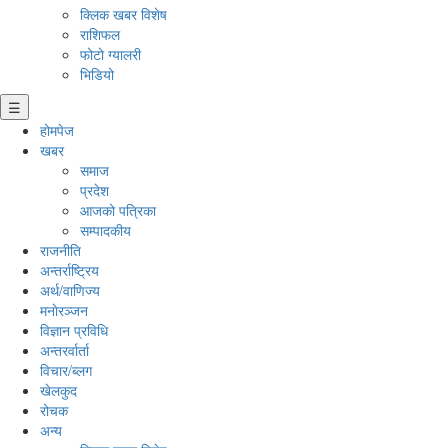
क्लिक खबर विशेष
राशिफल
फोटो ग्यालरी
भिडियो
☰
होमपेज
खबर
समाज
प्रदेश
आजको पत्रिका
सम्पादकीय
राजनीति
अन्तर्राष्ट्रिय
अर्थ/वाणिज्य
मनाेरञ्जन
विज्ञान प्रविधि
अन्तरर्वार्ता
विचार/ब्लग
खेलकुद
रोचक
अन्य