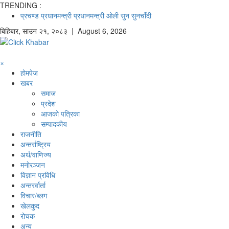
TRENDING :
प्रचण्ड
प्रधानमन्त्री
प्रधानमन्त्री ओली
सुन
सुनचाँदी
बिहिबार
,
साउन
२१
,
२०८३
| August 6, 2026
×
होमपेज
खबर
समाज
प्रदेश
आजको पत्रिका
सम्पादकीय
राजनीति
अन्तर्राष्ट्रिय
अर्थ/वाणिज्य
मनाेरञ्जन
विज्ञान प्रविधि
अन्तरर्वार्ता
विचार/ब्लग
खेलकुद
रोचक
अन्य