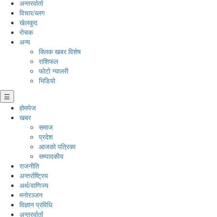
अन्तरर्वार्ता
विचार/ब्लग
खेलकुद
रोचक
अन्य
क्लिक खबर विशेष
राशिफल
फोटो ग्यालरी
भिडियो
☰
होमपेज
खबर
समाज
प्रदेश
आजको पत्रिका
सम्पादकीय
राजनीति
अन्तर्राष्ट्रिय
अर्थ/वाणिज्य
मनाेरञ्जन
विज्ञान प्रविधि
अन्तरर्वार्ता