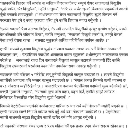
“सहकारीले वितरण गर्ने लाभांश वा मासिक किस्ताबन्दीबाट सम्पूर्ण शेयर सदस्यलाई विद्युतीय
चुल्हो खरिद गरेर दिनुहोला”, उहाँले भन्नुभयो, “राष्ट्रिय अर्थतन्त्रको विकासमा सहकारीले आफ्नो
पूँजी यसतर्फ लगाउनुपर्छ ।” साधारणसभामा शेयर सदस्यलाई विद्युतीय चुल्हो वितरण गर्ने
प्रस्ताव पेश हुने र उक्त प्रस्ताव परित हुने उहाँले विश्वास व्यक्त गर्नुभयो ।
“एलपी ग्यासको पैसा डलरमा तिर्नुपर्छ, नेपालमै उत्पादित बिजुलीको प्रचुर प्रयोग गर्नुपर्छ, यसले
देशभक्तिको पनि पहिचान दिन्छ”, उहाँले भन्नुभयो, “नेपालको बिजुली सस्तो छ, हाम्रो देशको
पैसा हाम्रै देशमा रहन्छ । यसबाट मुलुकको आर्थिक गतिविधिमा नयाँपन आउँछ ।”
एलपी ग्यासको तुलनामा विद्युतीय चुल्होबाट खाना पकाउन लागत कम पर्ने विभिन्न अध्ययनले
देखाएका छन् । पेट्रोलियम पदार्थको आयातका कारण मुलुकको अर्थतन्त्रमा नाकारात्मक प्रभाव
परेको छ । जनतालाई राहत दिन सरकारले विद्युत्को महसुल घटाएको जानकारी दिँदै उहाँले
विद्युतीय उपकरणको प्रयोगमा बढवा दिन उपभोक्तासमक्ष आग्रह गर्नुभयो ।
सरकारले यही मङ्सिर १ गतेदेखि लागू हुनेगरी विद्युत्को महसुल घटाएको छ । त्यस्तै विद्युतीय
सवारीको आयातमा पनि भन्सार महसुल घटाइएको छ । “नेपाल आयल निगमले एलपी ग्यासमा रु
७५८ नोक्सान व्यहोरिरहेको छ । अन्तर्राष्ट्रिय बजारमा पेट्रोलियम पदार्थको मूल्य बढेकोबढै छ”,
मन्त्री भुसालले भन्नुभयो, “ग्यासको मूल्य जति बढ्छ, बढ्न दिउँ, हामीले हाम्रो ठाउँबाट
सिलिण्डर विस्थापित गरेर विद्युतीय चुल्हो भित्र्याउँ ।”
निमगले पेट्रोलियम पदार्थको कारोबारबाट मासिक रु चार अर्ब बढी नोक्सानी व्यहोर्दै आएको छ ।
एलपी ग्यासमा मात्रै निगमले मासिक साढे दुई अर्ब बढी नोक्सानी व्यहोरेको छ । पेट्रोलियम
सवारी साधनको सट्टा विद्युतीय सवारी खरिद गर्न पनि आग्रह गर्नुभयो ।
सो सहकारी संस्थामा ९०२ पुरुष र ५२५ महिला गरी एक हजार ४२७ शेयर सदस्य रहेका छन् ।