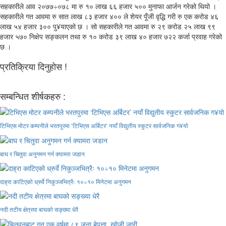
सहकारीले आव २०७७÷०७८ मा रु १० लाख ६६ हजार ५०० मुनाफा आर्जन गरेको थियो ।
सहकारीले गत आवमा रु सात लाख ८३ हजार ४०० ले शेयर पूँजी वृद्धि गरी रु एक करोड ४६
लाख ५४ हजार ३०० पु¥याएको छ । सो सहकारीले गत आवमा रु २९ करोड २५ लाख ९९
हजार ५७० निक्षेप सङ्कलन तथा रु १० करोड ३९ लाख ४० हजार ७२२ कर्जा प्रवाह गरेको
छ ।
प्रतिक्रिया दिनुहोस !
सम्बन्धित शीर्षकहरु :
टिभिएस मोटर कम्पनीले भरतपुरमा ‘टिभिएस अर्बिटर’ नयाँ विद्युतीय स्कुटर सार्वजनिक ग¥यो
बाघ र चितुवा अनुगमन गर्न क्यामरा जडान
दाह्रा काटिएको ध्रुर्वे निकुञ्जभित्रैः १०÷१० मिनेटमा अनुगमन
नदी तटीय क्षेत्रमा बाघको सङ्ख्या धेरै