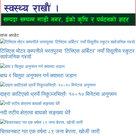
ताजा अपडेट
टिभिएस मोटर कम्पनीले भरतपुरमा ‘टिभिएस अर्बिटर’ नयाँ विद्युतीय स्कुटर
सार्वजनिक ग¥यो
बाघ र चितुवा अनुगमन गर्न क्यामरा जडान
दाह्रा काटिएको ध्रुर्वे निकुञ्जभित्रैः १०÷१० मिनेटमा अनुगमन
नदी तटीय क्षेत्रमा बाघको सङ्ख्या धेरै
चितवनबाट गत एक वर्षमा ८९ जना बेपत्ता, खोजी जारी