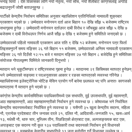
भनाइ थियो । देश विकासका लागि नयाँ नेतृत्व, नयाँ सोच, नयाँ शैलीबाट कांग्रेसलाई अगाडि
बढाउनुपर्ने जोशी बताउनुहुन्छ ।
पार्टीको केन्द्रीय निर्वाचन समितिका अनुसार महाधिवेशन प्रतिनिधिको नामावली शुक्रबार
प्रकाशन भएको छ । उम्मेदवार मनोनयन दर्ता आज बिहान १० देखि साँझ ५ बजेसम्म राष्ट्रिय
सभागृहमा हुनेछ । उम्मेदवारी मनोनयन दर्ताउपर दाबी विरोध र जाँचबुझ आज साँझ ५ देखि ७
बजेसम्म र दाबी विरोधउपर निर्णय आजै साँझ ७ देखि ९ बजेसम्म हुने समितिले जनाएको छ ।
उम्मेदवारको पहिलो नामावली प्रकाशन आज राति ९ देखि १२ बजेसम्म, मनोनयन पत्र फिर्ता
लिइसक्नुपर्ने समय मङ्सिर २६ गते बिहान ११ बजेसम्म, उम्मेदवारको अन्तिम नामावली प्रकाशन
मङ्सिर २६ गते दिउँसो १२ः१५ बजे र मतदान मङ्सिर २७ गते बिहान ८ बजेदेखि हुने समितिका
संयोजक गोपालकृष्ण घिमिरेले जानकारी दिनुभयो ।
मतदान भने भृकुटीमण्डप र राष्ट्रियसभा गृहमा हुनेछ । मतदानमा २९ किसिमका मतपत्र हुनेछन्
भने उम्मेदवारको सङ्ख्या र पदअनुसारका आकार र रङका मतपत्रको व्यवस्था गरिनेछ ।
महाधिवेशनमा इलेक्ट्रोनिक भोटिङ मेसिन प्रयोग गर्ने बारेमा छलफल भए पनि अन्ततः कागजको
मतपत्रमा नै मतदान हुने भएको छ ।
कांग्रेस केन्द्रीय कार्यसमितिका पदाधिकारीमध्ये एक सभापति, दुई उपसभापति, दुई महामन्त्री,
आठ सहमहामन्त्री, आठ सहमहामन्त्रीको निर्वाचन हुने व्यवस्था छ । कोषाध्यक्ष भने निर्वाचित
केन्द्रीय सदस्यमध्येबाट निर्वाचित हुने व्यवस्था छ । यसैगरी ३५ खुला केन्द्रीय सदस्य, महिला
नौ, प्रत्येक प्रदेशबाट तीन जनाका दरले २१, दलित नौ, आदिवासी÷जनजाति १५, खस÷आर्य
१३, मधेसी नौ, थारु चार, मुस्लिम तीन, पिछडिएको क्षेत्रबाट एक, अल्पसङ्ख्यक बाट एक,
अपाङ्बाट एक सदस्य गरी कूल १३४ पदाधिकारी तथा सदस्यको निर्वाचन हुने विधानको
व्यवस्था छ । यसबाहेक केन्द्रीय सभापतिले ३३ जना मनोनीत गर्ने विधानमा उल्लेख छ ।