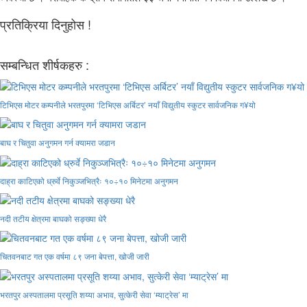
प्रतिक्रिया दिनुहोस !
सम्बन्धित शीर्षकहरु :
टिभिएस मोटर कम्पनीले भरतपुरमा ‘टिभिएस अर्बिटर’ नयाँ विद्युतीय स्कुटर सार्वजनिक ग¥यो
बाघ र चितुवा अनुगमन गर्न क्यामरा जडान
दाह्रा काटिएको ध्रुर्वे निकुञ्जभित्रैः १०÷१० मिनेटमा अनुगमन
नदी तटीय क्षेत्रमा बाघको सङ्ख्या धेरै
चितवनबाट गत एक वर्षमा ८९ जना बेपत्ता, खोजी जारी
भरतपुर अस्पतालमा प्रसूति शय्या अभाव, सुत्केरी सेवा ‘म्याट्रेस’ मा