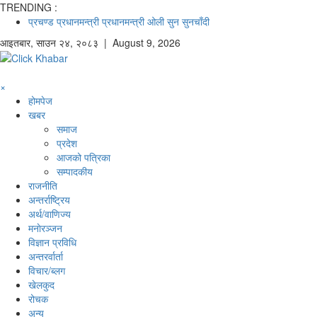
TRENDING :
प्रचण्ड
प्रधानमन्त्री
प्रधानमन्त्री ओली
सुन
सुनचाँदी
आइतबार
,
साउन
२४
,
२०८३
| August 9, 2026
×
होमपेज
खबर
समाज
प्रदेश
आजको पत्रिका
सम्पादकीय
राजनीति
अन्तर्राष्ट्रिय
अर्थ/वाणिज्य
मनाेरञ्जन
विज्ञान प्रविधि
अन्तरर्वार्ता
विचार/ब्लग
खेलकुद
रोचक
अन्य