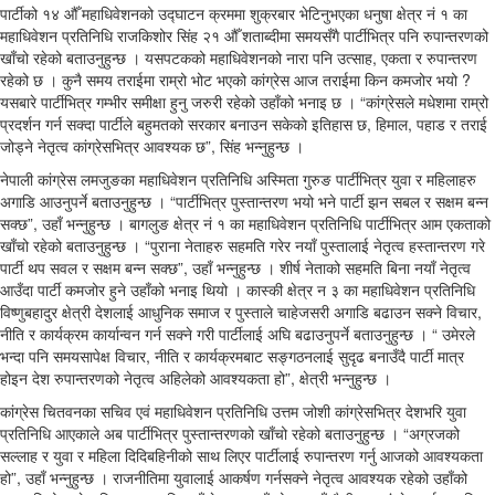
पार्टीको १४ औँ महाधिवेशनको उद्घाटन क्रममा शुक्रबार भेटिनुभएका धनुषा क्षेत्र नं १ का
महाधिवेशन प्रतिनिधि राजकिशोर सिंह २१ औँ शताब्दीमा समयसँगै पार्टीभित्र पनि रुपान्तरणको
खाँचो रहेको बताउनुहुन्छ । यसपटकको महाधिवेशनको नारा पनि उत्साह, एकता र रुपान्तरण
रहेको छ । कुनै समय तराईमा राम्रो भोट भएको कांग्रेस आज तराईमा किन कमजोर भयो ?
यसबारे पार्टीभित्र गम्भीर समीक्षा हुनु जरुरी रहेको उहाँको भनाइ छ । “कांग्रेसले मधेशमा राम्रो
प्रदर्शन गर्न सक्दा पार्टीले बहुमतको सरकार बनाउन सकेको इतिहास छ, हिमाल, पहाड र तराई
जोड्ने नेतृत्व कांग्रेसभित्र आवश्यक छ”, सिंह भन्नुहुन्छ ।
नेपाली कांग्रेस लमजुङका महाधिवेशन प्रतिनिधि अस्मिता गुरुङ पार्टीभित्र युवा र महिलाहरु
अगाडि आउनुपर्ने बताउनुहुन्छ । “पार्टीभित्र पुस्तान्तरण भयो भने पार्टी झन सबल र सक्षम बन्न
सक्छ”, उहाँ भन्नुहुन्छ । बागलुङ क्षेत्र नं १ का महाधिवेशन प्रतिनिधि पार्टीभित्र आम एकताको
खाँचो रहेको बताउनुहुन्छ । “पुराना नेताहरु सहमति गरेर नयाँ पुस्तालाई नेतृत्व हस्तान्तरण गरे
पार्टी थप सवल र सक्षम बन्न सक्छ”, उहाँ भन्नुहुन्छ । शीर्ष नेताको सहमति बिना नयाँ नेतृत्व
आउँदा पार्टी कमजोर हुने उहाँको भनाइ थियो । कास्की क्षेत्र न ३ का महाधिवेशन प्रतिनिधि
विष्णुबहादुर क्षेत्री देशलाई आधुनिक समाज र पुस्ताले चाहेजसरी अगाडि बढाउन सक्ने विचार,
नीति र कार्यक्रम कार्यान्वन गर्न सक्ने गरी पार्टीलाई अघि बढाउनुपर्ने बताउनुहुन्छ । “ उमेरले
भन्दा पनि समयसापेक्ष विचार, नीति र कार्यक्रमबाट सङ्गठनलाई सुदृढ बनाउँदै पार्टी मात्र
होइन देश रुपान्तरणको नेतृत्व अहिलेको आवश्यकता हो”, क्षेत्री भन्नुहुन्छ ।
कांग्रेस चितवनका सचिव एवं महाधिवेशन प्रतिनिधि उत्तम जोशी कांग्रेसभित्र देशभरि युवा
प्रतिनिधि आएकाले अब पार्टीभित्र पुस्तान्तरणको खाँचो रहेको बताउनुहुन्छ । “अग्रजको
सल्लाह र युवा र महिला दिदिबहिनीको साथ लिएर पार्टीलाई रुपान्तरण गर्नु आजको आवश्यकता
हो”, उहाँ भन्नुहुन्छ । राजनीतिमा युवालाई आकर्षण गर्नसक्ने नेतृत्व आवश्यक रहेको उहाँको