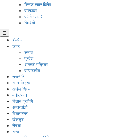
क्लिक खबर विशेष
राशिफल
फोटो ग्यालरी
भिडियो
☰
होमपेज
खबर
समाज
प्रदेश
आजको पत्रिका
सम्पादकीय
राजनीति
अन्तर्राष्ट्रिय
अर्थ/वाणिज्य
मनाेरञ्जन
विज्ञान प्रविधि
अन्तरर्वार्ता
विचार/ब्लग
खेलकुद
रोचक
अन्य