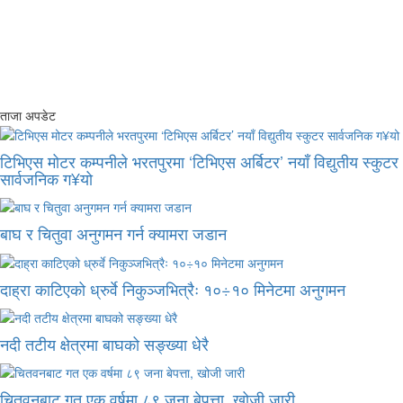
ताजा अपडेट
टिभिएस मोटर कम्पनीले भरतपुरमा ‘टिभिएस अर्बिटर’ नयाँ विद्युतीय स्कुटर
सार्वजनिक ग¥यो
बाघ र चितुवा अनुगमन गर्न क्यामरा जडान
दाह्रा काटिएको ध्रुर्वे निकुञ्जभित्रैः १०÷१० मिनेटमा अनुगमन
नदी तटीय क्षेत्रमा बाघको सङ्ख्या धेरै
चितवनबाट गत एक वर्षमा ८९ जना बेपत्ता, खोजी जारी