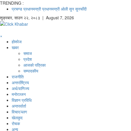
TRENDING :
प्रचण्ड
प्रधानमन्त्री
प्रधानमन्त्री ओली
सुन
सुनचाँदी
शुक्रबार
,
साउन
२२
,
२०८३
| August 7, 2026
×
होमपेज
खबर
समाज
प्रदेश
आजको पत्रिका
सम्पादकीय
राजनीति
अन्तर्राष्ट्रिय
अर्थ/वाणिज्य
मनाेरञ्जन
विज्ञान प्रविधि
अन्तरर्वार्ता
विचार/ब्लग
खेलकुद
रोचक
अन्य