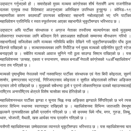
उद्घाटन गर्नुभएको हो । समारोहको मुख्य मञ्चमा कांग्रेसका शीर्ष नेतासँगै अन्य राजनीतिक
दलका प्रमुख तथा विदेशबाट आउनुभएका अतिथिहरु उपस्थित हुनुहुन्छ । कोभिड–१९
महामारीका कारण काठमाडौँ उपत्यका बाहिरबाट सहभागी नबोलाइएको भए पनि पार्टीका
महाधिवेशन प्रतिनिधि र स्वतःस्फूर्तरुपमा आएका सहभागीले भृकुटीमण्डप भरिभराउ छ ।
उद्घाटन अघि पार्टीका संस्थापक र अग्रज नेताका तस्वीरमा माल्यार्पणका साथै मुलुकमा
लोकतन्त्र स्थापनाका लागि बलिदान दिने ज्ञातअज्ञात शहीदको सम्मानमा मौनधारण गरियो ।
सहभागीलाई सजिलोका लागि मञ्चका गतिविधि बाहिर देखिने गरी भृकुटीमण्डपबाहिर पाँच ठूला
डिस्प्ले राखिएको छ । सञ्चारमाध्यमका लागि रिर्पोटिङ गर्न मुख्य मञ्चको दाहिनेतिर छुट्टै स्टेज
बनाइएको छ । सबैतिर मञ्चको आवाज सुनिने गरी ठूला साउण्ड सिष्टम राखिएको छ । यस
महाधिवेशनमा ‘उत्साह, एकता र रुपान्तरण, सफल बनाऔँ नेपाली कांग्रेसको १४औँ महाधिवेशन’
नारा तय गरिएको छ ।
मञ्चको पृष्ठभूमिमा नेपालको नयाँ नक्साभित्र पार्टीका संस्थापक एवं नेता बिपी कोइराला, सुवर्ण
शम्शेर, कृष्णप्रसाद भट्टराई, गिरिजाप्रसाद कोइराला र सुशील कोइरालाको तस्बिर अङ्कित
प्रचार लोगो राखिएको छ । मुलुकको सबैभन्दा ठूलो र पुरानो लोकतान्त्रिक दलको महाउत्सवलाई
राष्ट्रिय अन्तर्राष्ट्रिय क्षेत्रले विशेष चासोका साथ हेरिरहेको छ ।
महाधिवेशनस्थल पार्टीका झण्डा र चुनाव चिह्न रुख अङ्कित झण्डाले सिँगारिएको छ भने त्यस
वरपर विभिन्न स्थानमा स्वागतद्वार राखिएको छ । महाधिवेशनमा विभिन्न जातजाति वेषभूषा
झल्कने नृत्यसहितका झाँकी प्रदर्शन गरिएको छ । सो क्रममा धिमे नाँच, मगर, गुरुङ, लिम्बू,
थारु, भोजपरी, मैथली, खस आर्यका नाच प्रदर्शन गरिएको छ ।
यसैगरी महाधिवेशनका उम्मेदवारका व्यानरले भृकुटीमण्डप भरिभराउ छ । यस महाधिवेशनमा चार