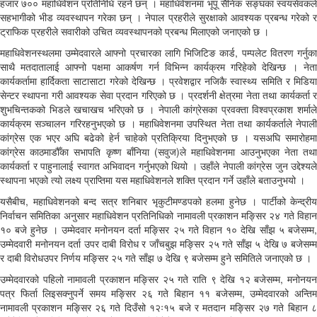
हजार ७०० महाधिवेशन प्रतिनिधि रहने छन् । महाधिवेशनमा भूपू सैनिक सङ्घका स्वयंसेवकले
सहभागीको भीड व्यवस्थापन गरेका छन् । नेपाल प्रहरीले सुरक्षाको आवश्यक प्रबन्ध गरेको र
ट्राफिक प्रहरीले सवारीको उचित व्यवस्थापनको प्रबन्ध मिलाएको जनाएको छ ।
महाधिवेशनस्थलमा उम्मेदवारले आफ्नो प्रचारका लागि भिजिटिङ कार्ड, पम्पलेट वितरण गर्नुका
साथै मतदातालाई आफ्नो पक्षमा आकर्षण गर्न विभिन्न कार्यक्रम गरिहेको देखिन्छ । नेता
कार्यकर्तामा हार्दिकता साटासाटा गरेको देखिन्छ । प्रवेशद्वार नजिकै स्वास्थ्य समिति र मिडिया
सेन्टर स्थापना गरी आवश्यक सेवा प्रदान गरिएको छ । प्रदर्शनी क्षेत्रमा नेता तथा कार्यकर्ता र
शुभचिन्तकको भिडले खचाखच भरिएको छ । नेपाली कांग्रेसका प्रवक्ता विश्वप्रकाश शर्माले
कार्यक्रम सञ्चालन गरिरहनुभएको छ । महाधिवेशनमा उपस्थित नेता तथा कार्यकर्ताले नेपाली
कांग्रेस एक भएर अघि बढेको हेर्न चाहेको प्रतिक्रिया दिनुभएको छ । यसअघि समारोहमा
कांग्रेस काठमाडौँका सभापति कृष्ण बाँनिया (सवुज)ले महाधिवेशनमा आउनुभएका नेता तथा
कार्यकर्ता र पाहुनालाई स्वागत अभिवादन गर्नुभएको थियो । उहाँले नेपाली कांग्रेस जुन उद्देश्यले
स्थापना भएको त्यो लक्ष्य प्राप्तिमा यस महाधिवेशनले शक्ति प्रदान गर्ने उहाँले बताउनुभयो ।
यसैबीच, महाधिवेशनको बन्द सत्र शनिबार भृकुटीमण्डपको हलमा हुनेछ । पार्टीको केन्द्रीय
निर्वाचन समितिका अनुसार महाधिवेशन प्रतिनिधिको नामावली प्रकाशन मङ्सिर २४ गते विहान
१० बजे हुनेछ । उम्मेदवार मनोनयन दर्ता मङ्सिर २५ गते विहान १० देखि साँझ ५ बजेसम्म,
उम्मेदवारी मनोनयन दर्ता उपर दाबी विरोध र जाँचबुझ मङ्सिर २५ गते साँझ ५ देखि ७ बजेसम्म
र दाबी विरोधउपर निर्णय मङ्सिर २५ गते साँझ ७ देखि ९ बजेसम्म हुने समितिले जनाएको छ ।
उम्मेदवारको पहिलो नामावली प्रकाशन मङ्सिर २५ गते राति ९ देखि १२ बजेसम्म, मनोनयन
पत्र फिर्ता लिइसक्नुपर्ने समय मङ्सिर २६ गते बिहान ११ बजेसम्म, उम्मेदवारको अन्तिम
नामावली प्रकाशन मङ्सिर २६ गते दिउँसो १२ः१५ बजे र मतदान मङ्सिर २७ गते बिहान ८