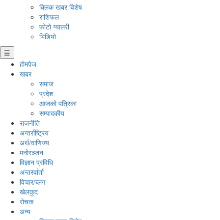
क्लिक खबर विशेष
राशिफल
फोटो ग्यालरी
भिडियो
☰
होमपेज
खबर
समाज
प्रदेश
आजको पत्रिका
सम्पादकीय
राजनीति
अन्तर्राष्ट्रिय
अर्थ/वाणिज्य
मनाेरञ्जन
विज्ञान प्रविधि
अन्तरर्वार्ता
विचार/ब्लग
खेलकुद
रोचक
अन्य