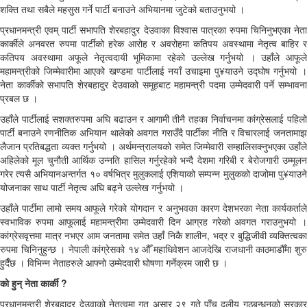
शक्ति तथा सबैले महसुस गर्ने पार्टी बनाउने अभियानमा जुटेको बताउनुभयो ।
प्रधानमन्त्री एवम् पार्टी सभापति शेरबहादुर देउवाका विश्वास पात्रका रुपमा चिनिनुभएका नेता
कार्कीले अनवरत रुपमा पार्टीको हरेक आरोह र अवरोहमा कतिपय अवस्थामा नेतृत्व बाहिर र
कतिपय अवस्थामा अफूले नेतृत्वदायी भूमिकामा रहेको उल्लेख गर्नुभयो । उहाँले आफूले
महामन्त्रीको जिम्मेवारीमा आएको खण्डमा पार्टीलाई नयाँ उचाइमा पु¥याउने उद्घोष गर्नुभयो ।
नेता कार्कीको सभापति शेरबहादुर देउवाको समूहबाट महामन्त्री पदमा उम्मेदवारी पर्ने सम्भावना
प्रबल छ ।
उहाँले पार्टीलाई सशक्तरुपमा अघि बढाउन र आगामी तीनै तहका निर्वाचनमा कांग्रेसलाई पहिलो
पार्टी बनाउने रणनीतिक अभियान थालेको अवगत गराउँदै पार्टीका नीति र विचारलाई जनतामाझ
लैजान प्रतिबद्धता व्यक्त गर्नुभयो । अर्थमन्त्रालयको समेत जिम्मेवारी सम्हालिसक्नुभएका उहाँले
अहिलेको मूल चुनौती आर्थिक उन्नति हासिल गर्नुरहेको भन्दै देशमा गरिबी र बेरोजगारी उम्मूलन
गरेर त्यसै अभियानअन्तर्गत १० वर्षभित्र मुलुकलाई एशियाको सम्पन्न मुलुकको दाजोमा पु¥याउने
योजनाका साथ पार्टी नेतृत्व अघि बढ्ने उल्लेख गर्नुभयो ।
उहाँले पार्टीमा लामो समय आफूले गरेको योगदान र अनुभवका कारण देशभरका नेता कार्यकर्ताले
स्वभाविक रुपमा आफूलाई महामन्त्रीमा उम्मेदवारी दिन आग्रह गरेको अवगत गराउनुभयो ।
कांग्रेसवृत्तमा मात्र नभएर आम जनतामा समेत उहाँ निकै शालीन, भद्र र बुद्धिजीवी व्यक्तित्वका
रुपमा चिनिनुहुन्छ । नेपाली कांग्रेसको १४ औँ महाधिवेशन आजदेखि राजधानी काठमाडौँमा शुरु
हुदैँछ । विभिन्न नेताहरुले आफ्नो उम्मेदवारी घोषणा गर्नेक्रम जारी छ ।
को हुन् नेता कार्की ?
प्रधानमन्त्री शेरबहादुर देउवाको नेतृत्वमा गत असार २९ गते पाँच दलीय गठबन्धनको सरकार