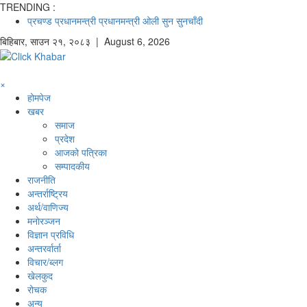
TRENDING :
प्रचण्ड
प्रधानमन्त्री
प्रधानमन्त्री ओली
सुन
सुनचाँदी
बिहिबार
,
साउन
२१
,
२०८३
| August 6, 2026
×
होमपेज
खबर
समाज
प्रदेश
आजको पत्रिका
सम्पादकीय
राजनीति
अन्तर्राष्ट्रिय
अर्थ/वाणिज्य
मनाेरञ्जन
विज्ञान प्रविधि
अन्तरर्वार्ता
विचार/ब्लग
खेलकुद
रोचक
अन्य