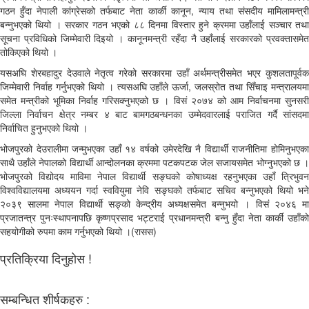
गठन हुँदा नेपाली कांग्रेसको तर्फबाट नेता कार्की कानून, न्याय तथा संसदीय मामिलामन्त्री
बन्नुभएको थियो । सरकार गठन भएको ८८ दिनमा विस्तार हुने क्रममा उहाँलाई सञ्चार तथा
सूचना प्रविधिको जिम्मेवारी दिइयो । कानूनमन्त्री रहँदा नै उहाँलाई सरकारको प्रवक्तासमेत
तोकिएको थियो ।
यसअघि शेरबहादुर देउवाले नेतृत्व गरेको सरकारमा उहाँ अर्थमन्त्रीसमेत भएर कुशलतापूर्वक
जिम्मेवारी निर्वाह गर्नुभएको थियो । त्यसअघि उहाँले ऊर्जा, जलस्रोत तथा सिँचाइ मन्त्रालयमा
समेत मन्त्रीको भूमिका निर्वाह गरिसक्नुभएको छ । विसं २०७४ को आम निर्वाचनमा सुनसरी
जिल्ला निर्वाचन क्षेत्र नम्बर ४ बाट बामगठबन्धनका उम्मेदवारलाई पराजित गर्दै सांसदमा
निर्वाचित हुनुभएको थियो ।
भोजपुरको देउरालीमा जन्मुभएका उहाँ १४ वर्षको उमेरदेखि नै विद्यार्थी राजनीतिमा होमिनुभएका
साथै उहाँले नेपालको विद्यार्थी आन्दोलनका क्रममा पटकपटक जेल सजायसमेत भोग्नुभएको छ ।
भोजपुरको विद्योदय माविमा नेपाल विद्यार्थी सङ्घको कोषाध्यक्ष रहनुभएका उहाँ त्रिभुवन
विश्वविद्यालयमा अध्ययन गर्दा स्ववियुमा नेवि सङ्घको तर्फबाट सचिव बन्नुभएको थियो भने
२०३९ सालमा नेपाल विद्यार्थी सङ्को केन्द्रीय अध्यक्षसमेत बन्नुभयो । विसं २०४६ मा
प्रजातन्त्र पुनःस्थापनापछि कृष्णप्रसाद भट्टराई प्रधानमन्त्री बन्नु हुँदा नेता कार्की उहाँको
सहयोगीको रुपमा काम गर्नुभएको थियो ।(रासस)
प्रतिक्रिया दिनुहोस !
सम्बन्धित शीर्षकहरु :