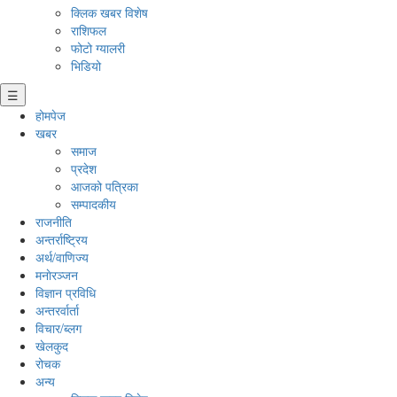
क्लिक खबर विशेष
राशिफल
फोटो ग्यालरी
भिडियो
☰
होमपेज
खबर
समाज
प्रदेश
आजको पत्रिका
सम्पादकीय
राजनीति
अन्तर्राष्ट्रिय
अर्थ/वाणिज्य
मनाेरञ्जन
विज्ञान प्रविधि
अन्तरर्वार्ता
विचार/ब्लग
खेलकुद
रोचक
अन्य