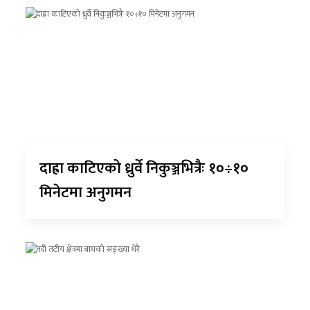
दाह्रा काटिएको ध्रुर्वे निकुञ्जभित्रैः १०÷१०
मिनेटमा अनुगमन