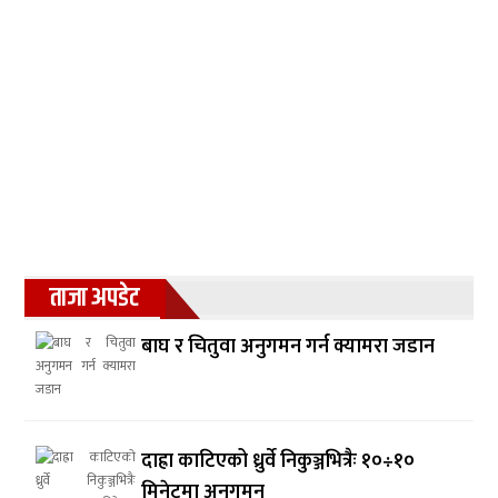
ताजा अपडेट
बाघ र चितुवा अनुगमन गर्न क्यामरा जडान
दाह्रा काटिएको ध्रुर्वे निकुञ्जभित्रैः १०÷१०
मिनेटमा अनुगमन