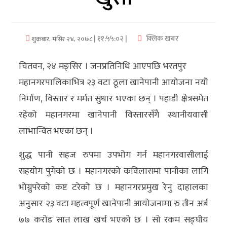
अर्थ/
वाणिज्य
| ११:५५:०२ |
क्लिक खबर
शुक्रबार, मंसिर २४, २०७८
मनाेरञ्जन
चितवन, २४ मङ्सिर । जनप्रतिनिधि आएपछि भरतपुर
महानगरपालिकाभित्र २३ वटा ठूला खानेपानी आयोजना नयाँ
विज्ञान
निर्माण, विस्तार र मर्मत सुधार भएका छन् । पहाडी क्षेत्रसमेत
प्रविधि
रहेको महानगरमा खानेपानी विस्तारसँगै स्थानीयवासी
अन्तरर्वार्ता
लाभान्वित भएका छन् ।
विचार/
शुद्ध पानी सहज रुपमा उपभोग गर्न महानगरवासीलाई
ब्लग
सहयोग पुगेको छ । महानगरको कविलासमा पानीका लागि
भोग्नुपरेको कष्ट टरेको छ । महानगरप्रमुख रेनु दाहालका
खेलकुद
अनुसार २३ वटा महत्वपूर्ण खानेपानी आयोजनामा रु तीन अर्ब
रोचक
७७ करोड सात लाख खर्च भएको छ । सो रकम सङ्घीय