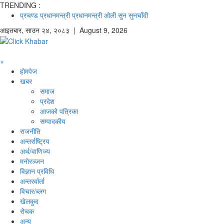
TRENDING :
प्रचण्ड
प्रधानमन्त्री
प्रधानमन्त्री ओली
सुन
सुनचाँदी
आइतबार
,
साउन
२४
,
२०८३
| August 9, 2026
×
होमपेज
खबर
समाज
प्रदेश
आजको पत्रिका
सम्पादकीय
राजनीति
अन्तर्राष्ट्रिय
अर्थ/वाणिज्य
मनाेरञ्जन
विज्ञान प्रविधि
अन्तरर्वार्ता
विचार/ब्लग
खेलकुद
रोचक
अन्य