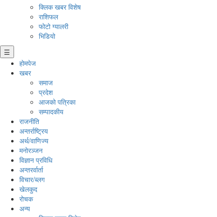
क्लिक खबर विशेष
राशिफल
फोटो ग्यालरी
भिडियो
☰
होमपेज
खबर
समाज
प्रदेश
आजको पत्रिका
सम्पादकीय
राजनीति
अन्तर्राष्ट्रिय
अर्थ/वाणिज्य
मनाेरञ्जन
विज्ञान प्रविधि
अन्तरर्वार्ता
विचार/ब्लग
खेलकुद
रोचक
अन्य