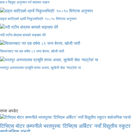
बाघ र चितुवा अनुगमन गर्न क्यामरा जडान
दाह्रा काटिएको ध्रुर्वे निकुञ्जभित्रैः १०÷१० मिनेटमा अनुगमन
नदी तटीय क्षेत्रमा बाघको सङ्ख्या धेरै
चितवनबाट गत एक वर्षमा ८९ जना बेपत्ता, खोजी जारी
भरतपुर अस्पतालमा प्रसूति शय्या अभाव, सुत्केरी सेवा ‘म्याट्रेस’ मा
ताजा अपडेट
टिभिएस मोटर कम्पनीले भरतपुरमा ‘टिभिएस अर्बिटर’ नयाँ विद्युतीय स्कुटर
सार्वजनिक ग¥यो