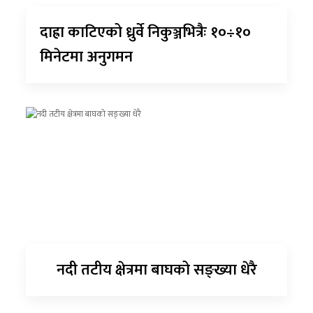
दाह्रा काटिएको ध्रुर्वे निकुञ्जभित्रैः १०÷१०
मिनेटमा अनुगमन
नदी तटीय क्षेत्रमा बाघको सङ्ख्या धेरै