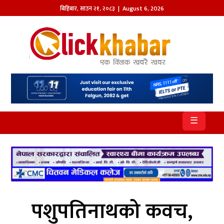
बिहिबार
,
साउन
२१
,
२०८३
| August 6, 2026
होमपेज
खबर
समाज
प्रदेश
☰
आजको
पत्रिका
सम्पादकीय
राजनीति
पशुपतिनाथको कवच,
अन्तर्राष्ट्रिय