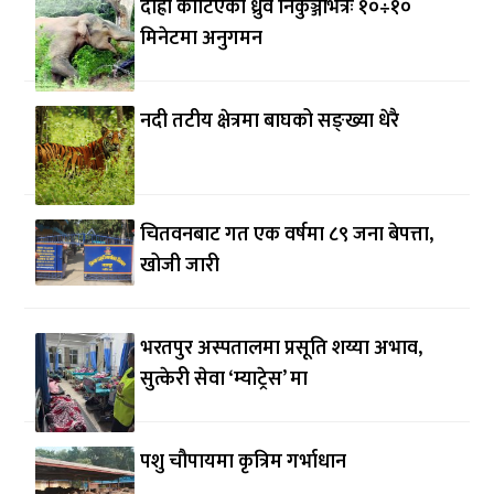
दाह्रा काटिएको ध्रुर्वे निकुञ्जभित्रैः १०÷१०
मिनेटमा अनुगमन
नदी तटीय क्षेत्रमा बाघको सङ्ख्या धेरै
चितवनबाट गत एक वर्षमा ८९ जना बेपत्ता,
खोजी जारी
भरतपुर अस्पतालमा प्रसूति शय्या अभाव,
सुत्केरी सेवा ‘म्याट्रेस’ मा
पशु चौपायमा कृत्रिम गर्भाधान