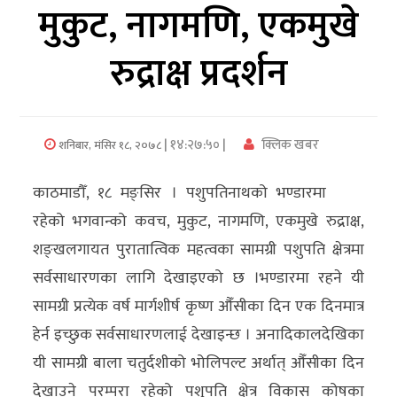
मुकुट, नागमणि, एकमुखे
अर्थ/
रुद्राक्ष प्रदर्शन
वाणिज्य
मनाेरञ्जन
| १४:२७:५० |
क्लिक खबर
शनिबार, मंसिर १८, २०७८
विज्ञान
प्रविधि
काठमाडौँ, १८ मङ्सिर । पशुपतिनाथको भण्डारमा
अन्तरर्वार्ता
रहेको भगवान्को कवच, मुकुट, नागमणि, एकमुखे रुद्राक्ष,
शङ्खलगायत पुरातात्विक महत्वका सामग्री पशुपति क्षेत्रमा
विचार/
सर्वसाधारणका लागि देखाइएको छ ।भण्डारमा रहने यी
ब्लग
सामग्री प्रत्येक वर्ष मार्गशीर्ष कृष्ण औँसीका दिन एक दिनमात्र
खेलकुद
हेर्न इच्छुक सर्वसाधारणलाई देखाइन्छ । अनादिकालदेखिका
यी सामग्री बाला चतुर्दशीको भोलिपल्ट अर्थात् औँसीका दिन
रोचक
देखाउने परम्परा रहेको पशुपति क्षेत्र विकास कोषका