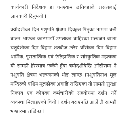
अन्य
कार्यकारी निर्देशक डा घनश्याम खतिवडाले राससलाई
जानकारी दिनुभयो ।
क्लिक
खबर
त्रयोदशीका दिन पशुपति क्षेत्रमा दिवङ्गत पितृका नाममा बत्ती
विशेष
बाल्न आएका काठमाडौँ उपत्यका बाहिरका भक्तजन बाला
चतुर्दशीका दिन बिहान शतबीज छरेर औँसीका दिन बिहान
राशिफल
धार्मिक, पुरातात्विक एवं ऐतिहासिक र सांस्कृतिक महत्वका
फोटो
यी सामग्री हेरेरमात्र फर्कने हुँदा त्रयोदशीदेखि औँसीसम्म नै
ग्यालरी
पशुपति क्षेत्रमा भक्तजनको भीड लाग्छ ।पशुपतिनाथ मूल
मन्दिरको पश्चिम मूलढोका अगाडि राखिएका ती सामग्री सुरक्षा
भिडियो
निकाय एवं कोषका कर्मचारीको सहयोगमा दर्शन गर्ने
व्यवस्था मिलाइएको थियो । दर्शन गराएपछि आजै ती सामग्री
भण्डारमा राखिन्छ ।