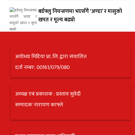
बर्डफ्लु नियन्त्रणमा भएसँगै ‘अण्डा’ र मासुको
खपत र मूल्य बढ्यो
अयोध्या मिडिया प्रा. लि. द्वारा संचालित
दर्ता नम्बर: 00161/079/080
अध्यक्ष एबं प्रकाशक : प्रस्ताव सुवेदी
सम्पादकः नारायण काफ्ले