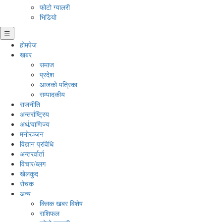
फोटो ग्यालरी
भिडियो
☰
होमपेज
खबर
समाज
प्रदेश
आजको पत्रिका
सम्पादकीय
राजनीति
अन्तर्राष्ट्रिय
अर्थ/वाणिज्य
मनाेरञ्जन
विज्ञान प्रविधि
अन्तरर्वार्ता
विचार/ब्लग
खेलकुद
रोचक
अन्य
क्लिक खबर विशेष
राशिफल