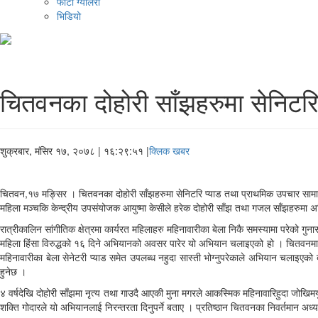
फोटो ग्यालरी
भिडियो
चितवनका दोहोरी साँझहरुमा सेनिटरि
शुक्रबार, मंसिर १७, २०७८
| १६:२९:५१ |
क्लिक खबर
चितवन,१७ मङ्सिर । चितवनका दोहोरी साँझहरुमा सेनिटरि प्याड तथा प्राथमिक उपचार सामाग्र
महिला मञ्चकि केन्द्रीय उपसंयोजक आयुष्मा केसीले हरेक दोहोरी साँझ तथा गजल साँझहरुमा अन
रात्रीकालिन सांगीतिक क्षेत्रमा कार्यरत महिलाहरु महिनावारीका बेला निकै समस्यामा परेको गु
महिला हिंसा विरुद्धको १६ दिने अभियानको अवसर पारेर यो अभियान चलाइएको हो । चितवनमा 
महिनावारीका बेला सेनेटरी प्याड समेत उपलब्ध नहुदा सास्ती भोग्नुपरेकाले अभियान चलाइएको 
हुनेछ ।
४ वर्षदेखि दोहोरी साँझमा नृत्य तथा गाउदै आएकी मुना मगरले आकस्मिक महिनावारिहुदा जोखिमयु
शक्ति गोदारले यो अभियानलाई निरन्तरता दिनुपर्ने बताए । प्रतिष्ठान चितवनका निवर्तमान अध