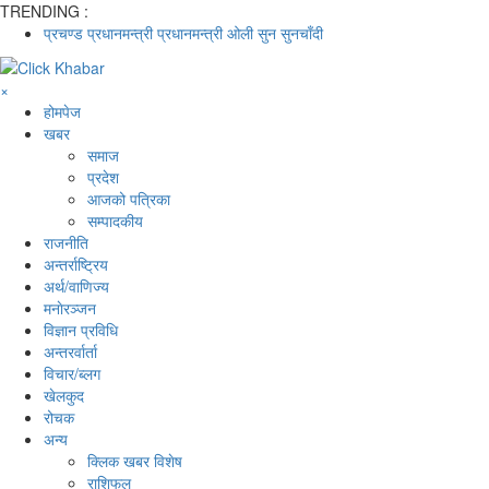
TRENDING :
प्रचण्ड
प्रधानमन्त्री
प्रधानमन्त्री ओली
सुन
सुनचाँदी
×
होमपेज
खबर
समाज
प्रदेश
आजको पत्रिका
सम्पादकीय
राजनीति
अन्तर्राष्ट्रिय
अर्थ/वाणिज्य
मनाेरञ्जन
विज्ञान प्रविधि
अन्तरर्वार्ता
विचार/ब्लग
खेलकुद
रोचक
अन्य
क्लिक खबर विशेष
राशिफल