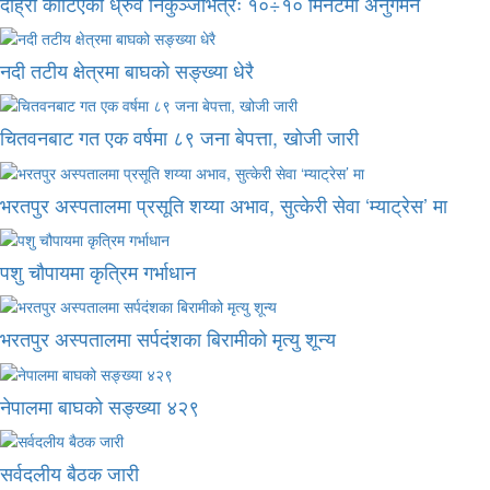
दाह्रा काटिएको ध्रुर्वे निकुञ्जभित्रैः १०÷१० मिनेटमा अनुगमन
नदी तटीय क्षेत्रमा बाघको सङ्ख्या धेरै
चितवनबाट गत एक वर्षमा ८९ जना बेपत्ता, खोजी जारी
भरतपुर अस्पतालमा प्रसूति शय्या अभाव, सुत्केरी सेवा ‘म्याट्रेस’ मा
पशु चौपायमा कृत्रिम गर्भाधान
भरतपुर अस्पतालमा सर्पदंशका बिरामीको मृत्यु शून्य
नेपालमा बाघको सङ्ख्या ४२९
सर्वदलीय बैठक जारी