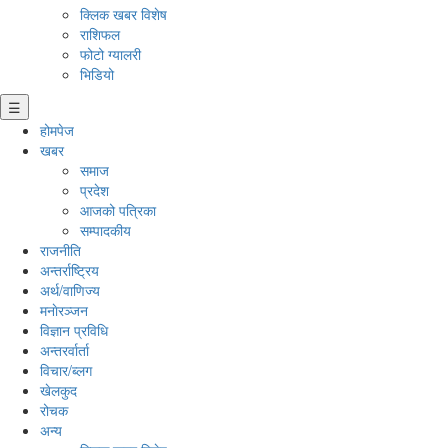
क्लिक खबर विशेष
राशिफल
फोटो ग्यालरी
भिडियो
☰
होमपेज
खबर
समाज
प्रदेश
आजको पत्रिका
सम्पादकीय
राजनीति
अन्तर्राष्ट्रिय
अर्थ/वाणिज्य
मनाेरञ्जन
विज्ञान प्रविधि
अन्तरर्वार्ता
विचार/ब्लग
खेलकुद
रोचक
अन्य