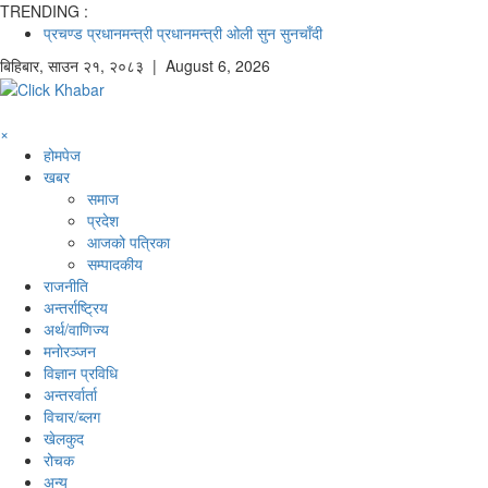
TRENDING :
प्रचण्ड
प्रधानमन्त्री
प्रधानमन्त्री ओली
सुन
सुनचाँदी
बिहिबार
,
साउन
२१
,
२०८३
| August 6, 2026
×
होमपेज
खबर
समाज
प्रदेश
आजको पत्रिका
सम्पादकीय
राजनीति
अन्तर्राष्ट्रिय
अर्थ/वाणिज्य
मनाेरञ्जन
विज्ञान प्रविधि
अन्तरर्वार्ता
विचार/ब्लग
खेलकुद
रोचक
अन्य