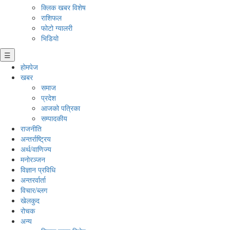
क्लिक खबर विशेष
राशिफल
फोटो ग्यालरी
भिडियो
☰
होमपेज
खबर
समाज
प्रदेश
आजको पत्रिका
सम्पादकीय
राजनीति
अन्तर्राष्ट्रिय
अर्थ/वाणिज्य
मनाेरञ्जन
विज्ञान प्रविधि
अन्तरर्वार्ता
विचार/ब्लग
खेलकुद
रोचक
अन्य