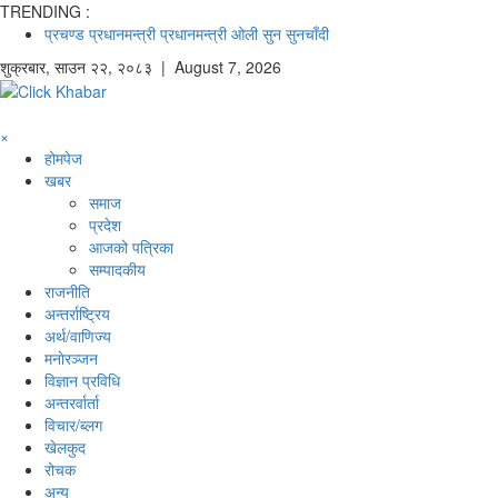
TRENDING :
प्रचण्ड
प्रधानमन्त्री
प्रधानमन्त्री ओली
सुन
सुनचाँदी
शुक्रबार
,
साउन
२२
,
२०८३
| August 7, 2026
×
होमपेज
खबर
समाज
प्रदेश
आजको पत्रिका
सम्पादकीय
राजनीति
अन्तर्राष्ट्रिय
अर्थ/वाणिज्य
मनाेरञ्जन
विज्ञान प्रविधि
अन्तरर्वार्ता
विचार/ब्लग
खेलकुद
रोचक
अन्य