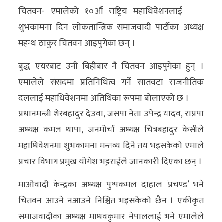
चितवन- एमालेको १०औं राष्ट्रिय महाधिवेशनलाई
अर्थ/
शुभकामना दिन लोकतान्त्रिक समाजवादी पार्टीका अध्यक्ष
वाणिज्य
महन्थ ठाकुर चितवन आइपुगेका छन् ।
मनाेरञ्जन
बुद्ध एयरबाट उनी बिहीबार नै चितवन आइपुगेका हुन् ।
एमालेले संसदमा प्रतिनिधित्व गर्ने सातवटा राजनीतिक
विज्ञान
दललाई महाधिवेशनमा अतिथिका रूपमा बोलाएको छ ।
प्रविधि
प्रधानमन्त्री शेरबहादुर देउवा, जसपा नेता उपेन्द्र यादव, राप्रपा
अन्तरर्वार्ता
अध्यक्ष कमल थापा, जनमोर्चा अध्यक्ष चित्रबहादुर केसीले
महाधिवेशनमा शुभकामना मन्तव्य दिने तय भइसकेको एमाले
विचार/
प्रचार विभाग प्रमुख योगेश भट्टराईले जानकारी दिएका छन् ।
ब्लग
माओवादी केन्द्रका अध्यक्ष पुष्पकमल दाहाल ‘प्रचण्ड’ भने
खेलकुद
चितवन आउने नआउने निश्चित भइसकेको छैन । एकीकृत
रोचक
समाजवादीका अध्यक्ष माधवकुमार नेपाललाई भने एमालेले