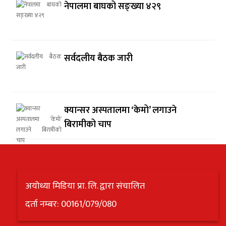
नेपालमा बाघको सङ्ख्या ४२९
सर्वदलीय बैठक जारी
क्यान्सर अस्पतालमा ‘केमो’ लगाउने
बिरामीको चाप
अयोध्या मिडिया प्रा. लि. द्वारा संचालित
दर्ता नम्बर: 00161/079/080