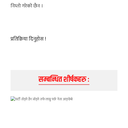
अन्य
निम्तो गरेको छैन ।
क्लिक
खबर
विशेष
प्रतिक्रिया दिनुहोस !
राशिफल
फोटो
ग्यालरी
सम्बन्धित शीर्षकहरु :
भिडियो