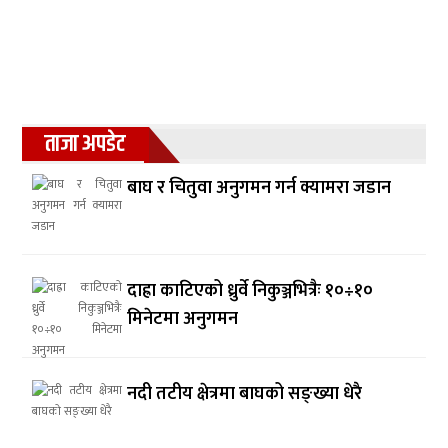
ताजा अपडेट
बाघ र चितुवा अनुगमन गर्न क्यामरा जडान
दाह्रा काटिएको ध्रुर्वे निकुञ्जभित्रैः १०÷१०
मिनेटमा अनुगमन
नदी तटीय क्षेत्रमा बाघको सङ्ख्या धेरै