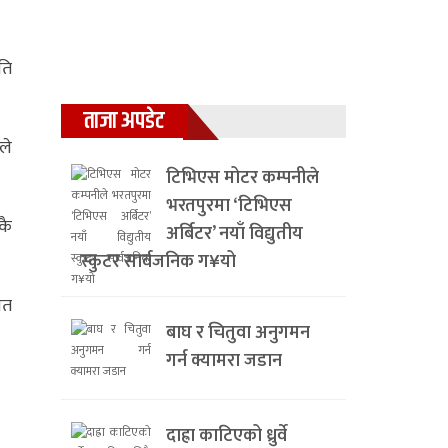
ति
ताजा अपडेट
ले
टिभिएस मोटर कम्पनीले
भरतपुरमा ‘टिभिएस
कै
अर्बिटर’ नयाँ विद्युतीय
स्कुटर सार्वजनिक ग¥यो
ित
बाघ र चितुवा अनुगमन
गर्न क्यामरा जडान
दाह्रा काटिएको ध्रुर्वे