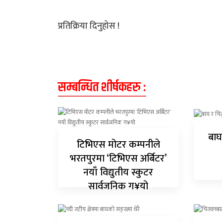
अन्य
प्रतिक्रिया दिनुहोस !
क्लिक
खबर
विशेष
सम्बन्धित शीर्षकहरु :
राशिफल
फोटो
ग्यालरी
बाघ
टिभिएस मोटर कम्पनीले
भिडियो
भरतपुरमा ‘टिभिएस अर्बिटर’
नयाँ विद्युतीय स्कुटर
सार्वजनिक ग¥यो