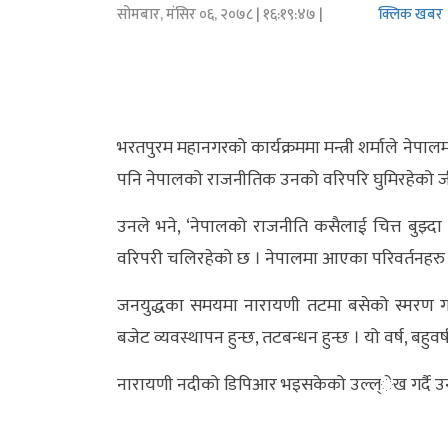
सोमबार, मंसिर ०६, २०७८
| १६:१९:४७ |
क्लिक खबर
अर्थ/
वाणिज्य
मनाेरञ्जन
भरतपुरम महानगरको कार्यक्रममा मन्त्री शर्माले नेपाल
विज्ञान
पनि नेपालको राजनीतिक उनको वरिपरि घुमिरहेको जीक
प्रविधि
उनले भने, ‘नेपालको राजनीति कसैलाई चित्त बुझ्दा य
अन्तरर्वार्ता
वरिपरी चलिरहेको छ । नेपालमा आएका परिवर्तनहरु ल्
विचार/
जनयुद्धका समयमा नारायणी तटमा बसेको स्मरण गर्दै 
ब्लग
बजेट व्यवस्थापन हुन्छ, तटबन्धन हुन्छ । यो वर्ष, बहुवर्ष
खेलकुद
नारायणी नदीको डिपिआर भइसकेको उल्ल्ेख गर्दै उनले
रोचक