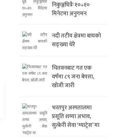
निकुञ्जभित्रैः १०÷१०
मिनेटमा अनुगमन
नदी तटीय क्षेत्रमा बाघको
सङ्ख्या धेरै
चितवनबाट गत एक
वर्षमा ८९ जना बेपत्ता,
खोजी जारी
भरतपुर अस्पतालमा
प्रसूति शय्या अभाव,
सुत्केरी सेवा ‘म्याट्रेस’ मा