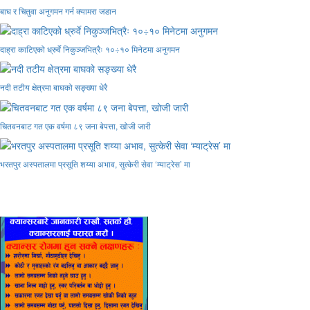
बाघ र चितुवा अनुगमन गर्न क्यामरा जडान
दाह्रा काटिएको ध्रुर्वे निकुञ्जभित्रैः १०÷१० मिनेटमा अनुगमन
नदी तटीय क्षेत्रमा बाघको सङ्ख्या धेरै
चितवनबाट गत एक वर्षमा ८९ जना बेपत्ता, खोजी जारी
भरतपुर अस्पतालमा प्रसूति शय्या अभाव, सुत्केरी सेवा ‘म्याट्रेस’ मा