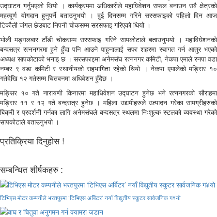
उद्घाटन गर्नुभएको थियो । कार्यक्रममा अधिकारीले महाधिवेशन सफल बनाउन सबै क्षेत्रको
महत्वूर्ण योगदान हुनुपर्ने बताउनुभयो । दुई दिनसम्म गरिने सरसफाइको पहिलो दिन आज
टिकौली जंगल छेउबाट निपनी चोकसम्म सरसफाइ गरिएको थियो ।
भोली मङ्गलबार टाँडी चोकसम्म सरसफाइ गरिने सापकोटाले बताउनुभयो । महाविधेशनको
बन्दसत्र रत्ननगरमा हुने हुँदा पनि आउने पाहुनालाई सफा शहरमा स्वागत गर्न आतुर भएको
अध्यक्ष सापकोटाको भनाइ छ । सरसफाइमा अनेमसंघ रत्ननगर कमिटी, नेकपा एमाले रनपा वडा
नम्बर ९ वडा कमिटी र स्थानीयको सहभागिता रहेको थियो । नेकपा एमालेको मङ्सिर १०
गतेदेखि १२ गतेसम्म चितवनमा अधिवेशन हुँदैछ ।
मङ्सिर १० गते नारायणी किनारमा महाधिवेशन उद्घाटन हुनेछ भने रत्ननगरको सौराहमा
मङ्सिर ११ र १२ गते बन्दसत्र हुनेछ । महिला उद्यमीहरुले उत्पादन गरेका सामग्रीहरुको
बिक्री र प्रदर्शनी गर्नका लागि अनेमसंघले बन्दसत्र स्थलमा निःशुल्क स्टलको व्यवस्था गरेको
सापकोटाले बताउनुभयो ।
प्रतिक्रिया दिनुहोस !
सम्बन्धित शीर्षकहरु :
टिभिएस मोटर कम्पनीले भरतपुरमा ‘टिभिएस अर्बिटर’ नयाँ विद्युतीय स्कुटर सार्वजनिक ग¥यो