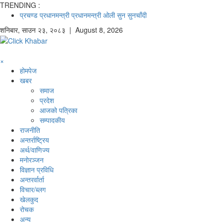
TRENDING :
प्रचण्ड
प्रधानमन्त्री
प्रधानमन्त्री ओली
सुन
सुनचाँदी
शनिबार
,
साउन
२३
,
२०८३
| August 8, 2026
×
होमपेज
खबर
समाज
प्रदेश
आजको पत्रिका
सम्पादकीय
राजनीति
अन्तर्राष्ट्रिय
अर्थ/वाणिज्य
मनाेरञ्जन
विज्ञान प्रविधि
अन्तरर्वार्ता
विचार/ब्लग
खेलकुद
रोचक
अन्य