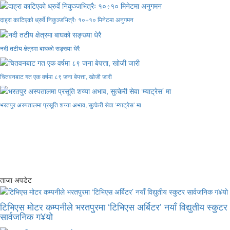
दाह्रा काटिएको ध्रुर्वे निकुञ्जभित्रैः १०÷१० मिनेटमा अनुगमन
नदी तटीय क्षेत्रमा बाघको सङ्ख्या धेरै
चितवनबाट गत एक वर्षमा ८९ जना बेपत्ता, खोजी जारी
भरतपुर अस्पतालमा प्रसूति शय्या अभाव, सुत्केरी सेवा ‘म्याट्रेस’ मा
ताजा अपडेट
टिभिएस मोटर कम्पनीले भरतपुरमा ‘टिभिएस अर्बिटर’ नयाँ विद्युतीय स्कुटर
सार्वजनिक ग¥यो