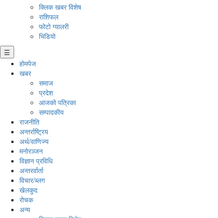
क्लिक खबर विशेष
राशिफल
फोटो ग्यालरी
भिडियो
☰
होमपेज
खबर
समाज
प्रदेश
आजको पत्रिका
सम्पादकीय
राजनीति
अन्तर्राष्ट्रिय
अर्थ/वाणिज्य
मनाेरञ्जन
विज्ञान प्रविधि
अन्तरर्वार्ता
विचार/ब्लग
खेलकुद
रोचक
अन्य