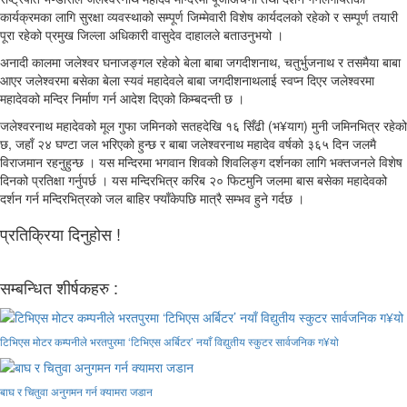
कार्यक्रमका लागि सुरक्षा व्यवस्थाको सम्पूर्ण जिम्मेवारी विशेष कार्यदलको रहेको र सम्पूर्ण तयारी
पूरा रहेको प्रमुख जिल्ला अधिकारी वासुदेव दाहालले बताउनुभयो ।
अनादी कालमा जलेश्वर घनाजङ्गल रहेको बेला बाबा जगदीशनाथ, चतुर्भुजनाथ र तसमैया बाबा
आएर जलेश्वरमा बसेका बेला स्यवं महादेवले बाबा जगदीशनाथलाई स्वप्न दिएर जलेश्वरमा
महादेवको मन्दिर निर्माण गर्न आदेश दिएको किम्बदन्ती छ ।
जलेश्वरनाथ महादेवको मूल गुफा जमिनको सतहदेखि १६ सिँढी (भ¥याग) मुनी जमिनभित्र रहेको
छ, जहाँ २४ घण्टा जल भरिएको हुन्छ र बाबा जलेश्वरनाथ महादेव वर्षको ३६५ दिन जलमै
विराजमान रहनुहुन्छ । यस मन्दिरमा भगवान शिवको शिवलिङ्ग दर्शनका लागि भक्तजनले विशेष
दिनको प्रतिक्षा गर्नुपर्छ । यस मन्दिरभित्र करिब २० फिटमुनि जलमा बास बसेका महादेवको
दर्शन गर्न मन्दिरभित्रको जल बाहिर फ्याँकेपछि मात्रै सम्भव हुने गर्दछ ।
प्रतिक्रिया दिनुहोस !
सम्बन्धित शीर्षकहरु :
टिभिएस मोटर कम्पनीले भरतपुरमा ‘टिभिएस अर्बिटर’ नयाँ विद्युतीय स्कुटर सार्वजनिक ग¥यो
बाघ र चितुवा अनुगमन गर्न क्यामरा जडान