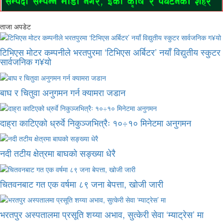
ताजा अपडेट
टिभिएस मोटर कम्पनीले भरतपुरमा ‘टिभिएस अर्बिटर’ नयाँ विद्युतीय स्कुटर
सार्वजनिक ग¥यो
बाघ र चितुवा अनुगमन गर्न क्यामरा जडान
दाह्रा काटिएको ध्रुर्वे निकुञ्जभित्रैः १०÷१० मिनेटमा अनुगमन
नदी तटीय क्षेत्रमा बाघको सङ्ख्या धेरै
चितवनबाट गत एक वर्षमा ८९ जना बेपत्ता, खोजी जारी
भरतपुर अस्पतालमा प्रसूति शय्या अभाव, सुत्केरी सेवा ‘म्याट्रेस’ मा