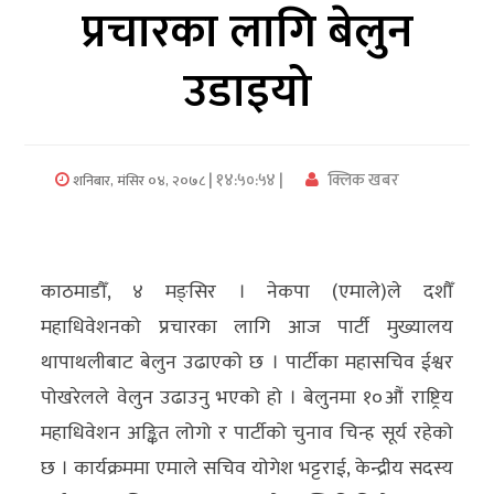
प्रचारका लागि बेलुन
अर्थ/
उडाइयो
वाणिज्य
मनाेरञ्जन
| १४:५०:५४ |
क्लिक खबर
शनिबार, मंसिर ०४, २०७८
विज्ञान
प्रविधि
अन्तरर्वार्ता
काठमाडौँ, ४ मङ्सिर । नेकपा (एमाले)ले दशौँ
विचार/
महाधिवेशनको प्रचारका लागि आज पार्टी मुख्यालय
ब्लग
थापाथलीबाट बेलुन उढाएको छ । पार्टीका महासचिव ईश्वर
पोखरेलले वेलुन उढाउनु भएको हो । बेलुनमा १०औं राष्ट्रिय
खेलकुद
महाधिवेशन अङ्कित लोगो र पार्टीको चुनाव चिन्ह सूर्य रहेको
रोचक
छ । कार्यक्रममा एमाले सचिव योगेश भट्टराई, केन्द्रीय सदस्य