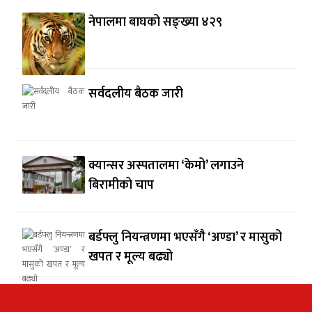
नेपालमा बाघको सङ्ख्या ४२९
सर्वदलीय बैठक जारी
क्यान्सर अस्पतालमा ‘केमो’ लगाउने
बिरामीको चाप
बर्डफ्लु नियन्त्रणमा भएसँगै ‘अण्डा’ र मासुको
खपत र मूल्य बढ्यो