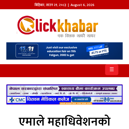
बिहिबार
,
साउन
२१
,
२०८३
| August 6, 2026
होमपेज
खबर
समाज
प्रदेश
☰
आजको
पत्रिका
सम्पादकीय
राजनीति
एमाले महाधिवेशनको
अन्तर्राष्ट्रिय