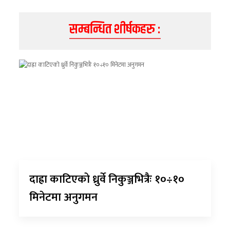
सम्बन्धित शीर्षकहरु :
दाह्रा काटिएको ध्रुर्वे निकुञ्जभित्रैः १०÷१०
मिनेटमा अनुगमन