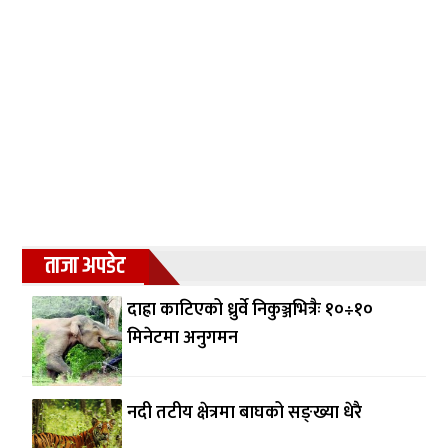
ताजा अपडेट
दाह्रा काटिएको ध्रुर्वे निकुञ्जभित्रैः १०÷१०
मिनेटमा अनुगमन
नदी तटीय क्षेत्रमा बाघको सङ्ख्या धेरै