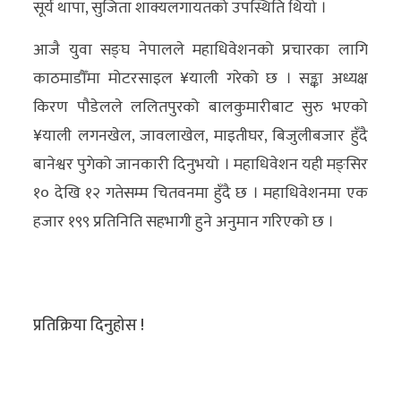
सूर्य थापा, सुजिता शाक्यलगायतको उपस्थिति थियो ।
अन्य
आजै युवा सङ्घ नेपालले महाधिवेशनको प्रचारका लागि
क्लिक
काठमाडौँमा मोटरसाइल ¥याली गरेको छ । सङ्का अध्यक्ष
खबर
किरण पौडेलले ललितपुरको बालकुमारीबाट सुरु भएको
विशेष
¥याली लगनखेल, जावलाखेल, माइतीघर, बिजुलीबजार हुँदै
राशिफल
बानेश्वर पुगेको जानकारी दिनुभयो । महाधिवेशन यही मङ्सिर
१० देखि १२ गतेसम्म चितवनमा हुँदै छ । महाधिवेशनमा एक
फोटो
हजार १९९ प्रतिनिति सहभागी हुने अनुमान गरिएको छ ।
ग्यालरी
भिडियो
प्रतिक्रिया दिनुहोस !