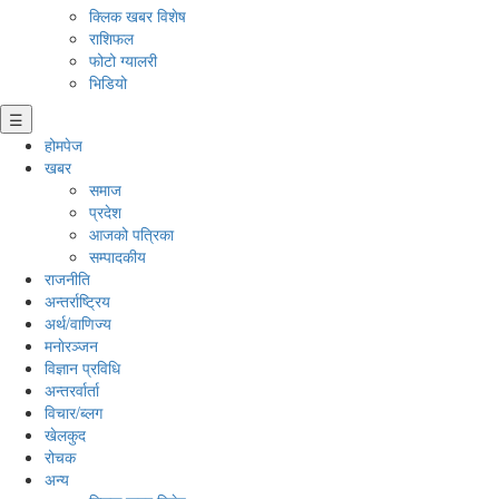
क्लिक खबर विशेष
राशिफल
फोटो ग्यालरी
भिडियो
☰
होमपेज
खबर
समाज
प्रदेश
आजको पत्रिका
सम्पादकीय
राजनीति
अन्तर्राष्ट्रिय
अर्थ/वाणिज्य
मनाेरञ्जन
विज्ञान प्रविधि
अन्तरर्वार्ता
विचार/ब्लग
खेलकुद
रोचक
अन्य