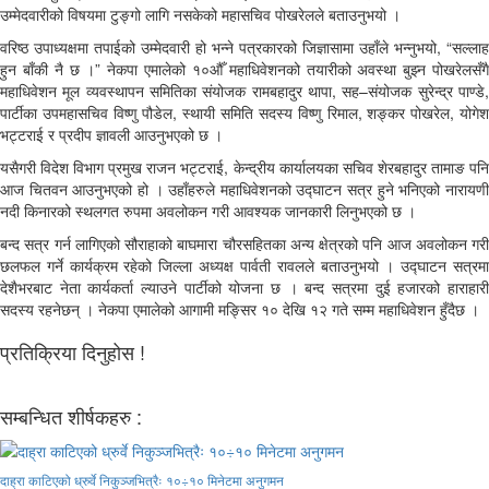
उम्मेदवारीको विषयमा टुङ्गो लागि नसकेको महासचिव पोखरेलले बताउनुभयो ।
वरिष्ठ उपाध्यक्षमा तपाईको उम्मेदवारी हो भन्ने पत्रकारको जिज्ञासामा उहाँले भन्नुभयो, “सल्लाह
हुन बाँकी नै छ ।” नेकपा एमालेको १०औँ महाधिवेशनको तयारीको अवस्था बुझ्न पोखरेलसँगै
महाधिवेशन मूल व्यवस्थापन समितिका संयोजक रामबहादुर थापा, सह–संयोजक सुरेन्द्र पाण्डे,
पार्टीका उपमहासचिव विष्णु पौडेल, स्थायी समिति सदस्य विष्णु रिमाल, शङ्कर पोखरेल, योगेश
भट्टराई र प्रदीप ज्ञावली आउनुभएको छ ।
यसैगरी विदेश विभाग प्रमुख राजन भट्टराई, केन्द्रीय कार्यालयका सचिव शेरबहादुर तामाङ पनि
आज चितवन आउनुभएको हो । उहाँहरुले महाधिवेशनको उद्घाटन सत्र हुने भनिएको नारायणी
नदी किनारको स्थलगत रुपमा अवलोकन गरी आवश्यक जानकारी लिनुभएको छ ।
बन्द सत्र गर्न लागिएको सौराहाको बाघमारा चौरसहितका अन्य क्षेत्रको पनि आज अवलोकन गरी
छलफल गर्ने कार्यक्रम रहेको जिल्ला अध्यक्ष पार्वती रावलले बताउनुभयो । उद्घाटन सत्रमा
देशैभरबाट नेता कार्यकर्ता ल्याउने पार्टीको योजना छ । बन्द सत्रमा दुई हजारको हाराहारी
सदस्य रहनेछन् । नेकपा एमालेको आगामी मङ्सिर १० देखि १२ गते सम्म महाधिवेशन हुँदैछ ।
प्रतिक्रिया दिनुहोस !
सम्बन्धित शीर्षकहरु :
दाह्रा काटिएको ध्रुर्वे निकुञ्जभित्रैः १०÷१० मिनेटमा अनुगमन