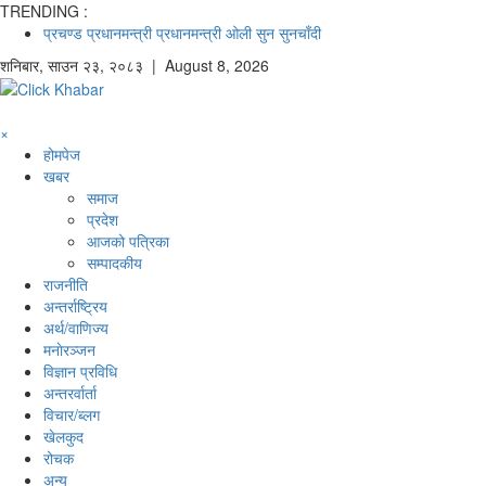
TRENDING :
प्रचण्ड
प्रधानमन्त्री
प्रधानमन्त्री ओली
सुन
सुनचाँदी
शनिबार
,
साउन
२३
,
२०८३
| August 8, 2026
×
होमपेज
खबर
समाज
प्रदेश
आजको पत्रिका
सम्पादकीय
राजनीति
अन्तर्राष्ट्रिय
अर्थ/वाणिज्य
मनाेरञ्जन
विज्ञान प्रविधि
अन्तरर्वार्ता
विचार/ब्लग
खेलकुद
रोचक
अन्य