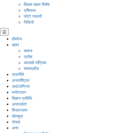
क्लिक खबर विशेष
राशिफल
फोटो ग्यालरी
भिडियो
☰
होमपेज
खबर
समाज
प्रदेश
आजको पत्रिका
सम्पादकीय
राजनीति
अन्तर्राष्ट्रिय
अर्थ/वाणिज्य
मनाेरञ्जन
विज्ञान प्रविधि
अन्तरर्वार्ता
विचार/ब्लग
खेलकुद
रोचक
अन्य