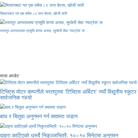
चितवनबाट गत एक वर्षमा ८९ जना बेपत्ता, खोजी जारी
भरतपुर अस्पतालमा प्रसूति शय्या अभाव, सुत्केरी सेवा ‘म्याट्रेस’ मा
ताजा अपडेट
टिभिएस मोटर कम्पनीले भरतपुरमा ‘टिभिएस अर्बिटर’ नयाँ विद्युतीय स्कुटर
सार्वजनिक ग¥यो
बाघ र चितुवा अनुगमन गर्न क्यामरा जडान
दाह्रा काटिएको ध्रुर्वे निकुञ्जभित्रैः १०÷१० मिनेटमा अनुगमन