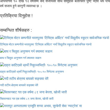
अभियोगमा १० देखि १२ वर्षसम्म कैद सजायका साथै सामूहिक बलात्कार पुष्टि भएमा थप पाँच
वर्ष सजाय हुने कानुनी व्यवस्था छ ।
प्रतिक्रिया दिनुहोस !
सम्बन्धित शीर्षकहरु :
टिभिएस मोटर कम्पनीले भरतपुरमा ‘टिभिएस अर्बिटर’ नयाँ विद्युतीय स्कुटर सार्वजनिक ग¥यो
बाघ र चितुवा अनुगमन गर्न क्यामरा जडान
दाह्रा काटिएको ध्रुर्वे निकुञ्जभित्रैः १०÷१० मिनेटमा अनुगमन
नदी तटीय क्षेत्रमा बाघको सङ्ख्या धेरै
चितवनबाट गत एक वर्षमा ८९ जना बेपत्ता, खोजी जारी