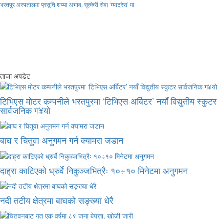
भरतपुर अस्पतालमा प्रसूति शय्या अभाव, सुत्केरी सेवा ‘म्याट्रेस’ मा
ताजा अपडेट
टिभिएस मोटर कम्पनीले भरतपुरमा ‘टिभिएस अर्बिटर’ नयाँ विद्युतीय स्कुटर
सार्वजनिक ग¥यो
बाघ र चितुवा अनुगमन गर्न क्यामरा जडान
दाह्रा काटिएको ध्रुर्वे निकुञ्जभित्रैः १०÷१० मिनेटमा अनुगमन
नदी तटीय क्षेत्रमा बाघको सङ्ख्या धेरै