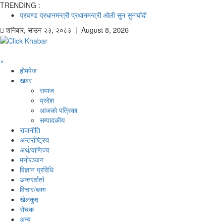
TRENDING :
प्रचण्ड
प्रधानमन्त्री
प्रधानमन्त्री ओली
सुन
सुनचाँदी
शनिबार
,
साउन
२३
,
२०८३
| August 8, 2026
×
होमपेज
खबर
समाज
प्रदेश
आजको पत्रिका
सम्पादकीय
राजनीति
अन्तर्राष्ट्रिय
अर्थ/वाणिज्य
मनाेरञ्जन
विज्ञान प्रविधि
अन्तरर्वार्ता
विचार/ब्लग
खेलकुद
रोचक
अन्य