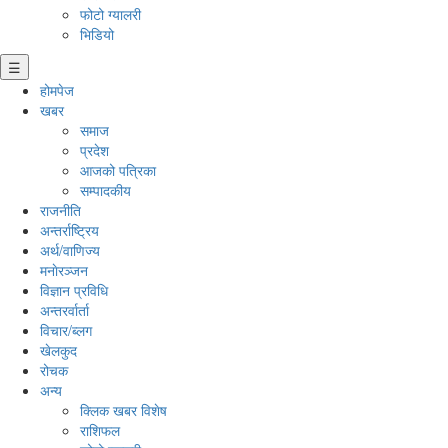
फोटो ग्यालरी
भिडियो
☰
होमपेज
खबर
समाज
प्रदेश
आजको पत्रिका
सम्पादकीय
राजनीति
अन्तर्राष्ट्रिय
अर्थ/वाणिज्य
मनाेरञ्जन
विज्ञान प्रविधि
अन्तरर्वार्ता
विचार/ब्लग
खेलकुद
रोचक
अन्य
क्लिक खबर विशेष
राशिफल