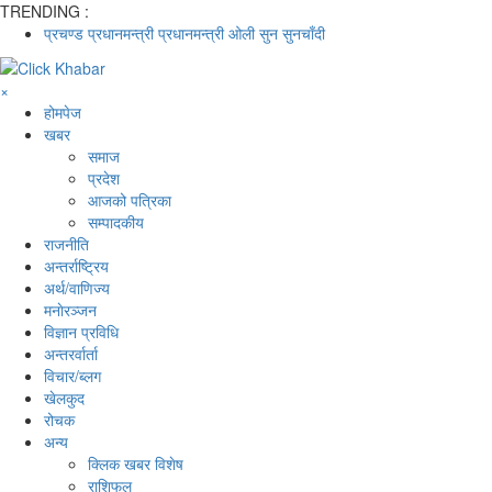
TRENDING :
प्रचण्ड
प्रधानमन्त्री
प्रधानमन्त्री ओली
सुन
सुनचाँदी
×
होमपेज
खबर
समाज
प्रदेश
आजको पत्रिका
सम्पादकीय
राजनीति
अन्तर्राष्ट्रिय
अर्थ/वाणिज्य
मनाेरञ्जन
विज्ञान प्रविधि
अन्तरर्वार्ता
विचार/ब्लग
खेलकुद
रोचक
अन्य
क्लिक खबर विशेष
राशिफल