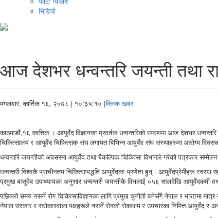
फोटो ग्यालरी
भिडियो
आज देशभर धन्वन्तरि जयन्ती तथा राष
मंगलबार, कार्तिक १६, २०७८
| १०:३५:१० |
क्लिक खबर
काठमाडौं,१६ कात्तिक । आयुर्वेद विज्ञानका प्रवर्तक धन्वन्तरिको स्मरणमा आज देशभर धन्वन्तर
चिकित्सालय र आयुर्वेद चिकित्सक संघ लगायत बिभिन्न आयुर्वेद संघ संस्थाहरुमा आरोग्य दिवसक
धन्वन्तरि जयन्तीको अवसरमा आयुर्वेद तथा बैकल्पिक चिकित्सा विभागले गरेको पत्रकार सम्मेल
धन्वन्तरी विश्वकै प्राचीनतम चिकित्सापद्धति आयुर्वेदका प्रणेता हुन्। आयुर्वेदप्रेमीहरू स्व
प्रमुख बासुदेव उपाध्यायका अनुसार धन्वन्तरी जयन्तीकै दिनलाई ०५६ सालदेखि आयुर्वेदकर्मी 
पछिल्लो समय नसर्ने रोग चिकित्साविज्ञानका लागि प्रमुख चुनौती बनेसँगै नेपाल र भारतमा मात्र
नेपाल सरकार र सरोकारवाला पक्षहरूले नसर्ने रोगको रोकथाम र उपचारका निमित्त आयुर्वेद र 