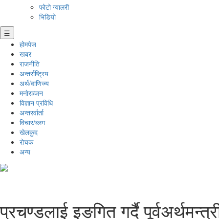
फोटो ग्यालरी
भिडियो
☰
होमपेज
खबर
राजनीति
अन्तर्राष्ट्रिय
अर्थ/वाणिज्य
मनाेरञ्जन
विज्ञान प्रविधि
अन्तरर्वार्ता
विचार/ब्लग
खेलकुद
रोचक
अन्य
प्रचण्डलाई इङगित गर्दै पूर्वअर्थमन्त्र