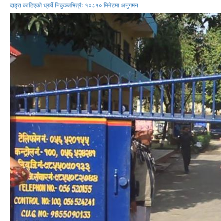
दाह्रा काटिएको ध्रुर्वे निकुञ्जभित्रैः १०÷१० मिनेटमा अनुगमन