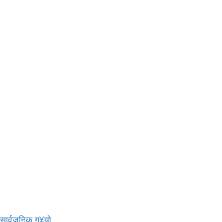
र सार्वजनिक ग¥यो