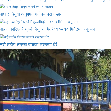
बाघ र चितुवा अनुगमन गर्न क्यामरा जडान
दाह्रा काटिएको ध्रुर्वे निकुञ्जभित्रैः १०÷१० मिनेटमा अनुगमन
नदी तटीय क्षेत्रमा बाघको सङ्ख्या धेरै