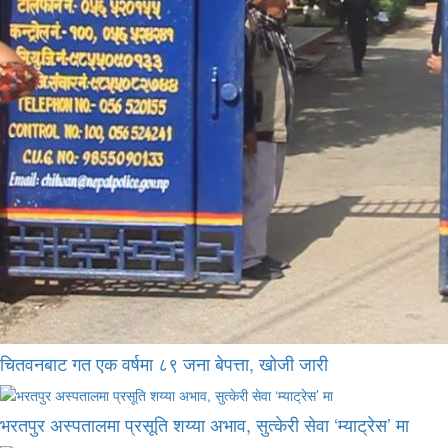
चितवनबाट गत एक वर्षमा ८९ जना बेपत्ता, खोजी जारी
भरतपुर अस्पतालमा प्रसूति शय्या अभाव, सुत्केरी सेवा ‘म्याट्रेस’ मा