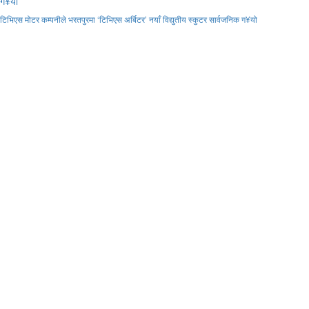
टिभिएस मोटर कम्पनीले भरतपुरमा ‘टिभिएस अर्बिटर’ नयाँ विद्युतीय स्कुटर सार्वजनिक ग¥यो