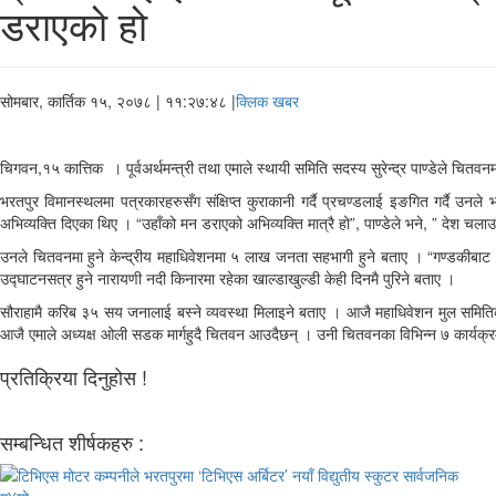
डराएको हो
सोमबार, कार्तिक १५, २०७८
| ११:२७:४८ |
क्लिक खबर
चिगवन,१५ कात्तिक । पूर्वअर्थमन्त्री तथा एमाले स्थायी समिति सदस्य सुरेन्द्र पाण्डेले चितवन
भरतपुर विमानस्थलमा पत्रकारहरुसँग संक्षिप्त कुराकानी गर्दै प्रचण्डलाई इङगित गर्दै उनले
अभिव्यक्ति दिएका थिए । “उहाँको मन डराएको अभिव्यक्ति मात्रै हो”, पाण्डेले भने, ” देश चलाउन
उनले चितवनमा हुने केन्द्रीय महाधिवेशनमा ५ लाख जनता सहभागी हुने बताए । “गण्डकीबाट
उद्घाटनसत्र हुने नारायणी नदी किनारमा रहेका खाल्डाखुल्डी केही दिनमै पुरिने बताए ।
सौराहामै करिब ३५ सय जनालाई बस्ने व्यवस्था मिलाइने बताए । आजै महाधिवेशन मुल समितिको स
आजै एमाले अध्यक्ष ओली सडक मार्गहुदै चितवन आउदैछन् । उनी चितवनका विभिन्न ७ कार्यक्
प्रतिक्रिया दिनुहोस !
सम्बन्धित शीर्षकहरु :