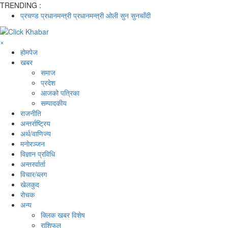
TRENDING :
प्रचण्ड
प्रधानमन्त्री
प्रधानमन्त्री ओली
सुन
सुनचाँदी
×
होमपेज
खबर
समाज
प्रदेश
आजको पत्रिका
सम्पादकीय
राजनीति
अन्तर्राष्ट्रिय
अर्थ/वाणिज्य
मनाेरञ्जन
विज्ञान प्रविधि
अन्तरर्वार्ता
विचार/ब्लग
खेलकुद
रोचक
अन्य
क्लिक खबर विशेष
राशिफल