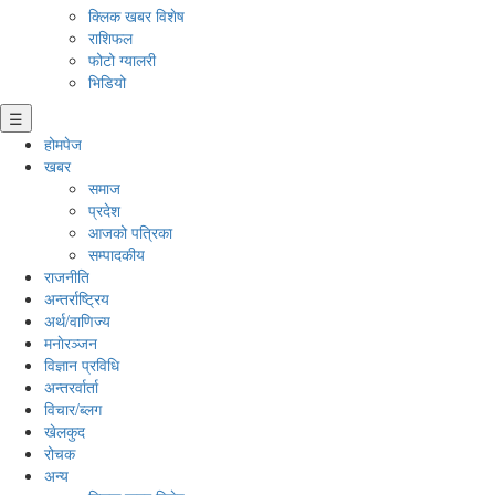
क्लिक खबर विशेष
राशिफल
फोटो ग्यालरी
भिडियो
☰
होमपेज
खबर
समाज
प्रदेश
आजको पत्रिका
सम्पादकीय
राजनीति
अन्तर्राष्ट्रिय
अर्थ/वाणिज्य
मनाेरञ्जन
विज्ञान प्रविधि
अन्तरर्वार्ता
विचार/ब्लग
खेलकुद
रोचक
अन्य