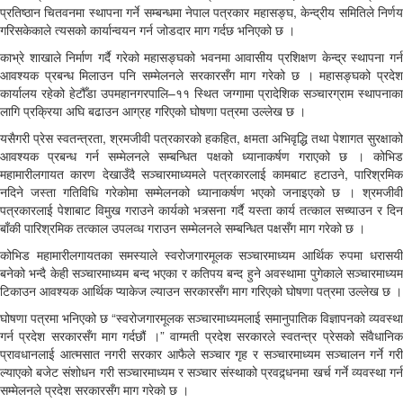
प्रतिष्ठान चितवनमा स्थापना गर्ने सम्बन्धमा नेपाल पत्रकार महासङ्घ, केन्द्रीय समितिले निर्णय
गरिसकेकाले त्यसको कार्यान्वयन गर्न जोडदार माग गर्दछ भनिएको छ ।
काभ्रे शाखाले निर्माण गर्दै गरेको महासङ्घको भवनमा आवासीय प्रशिक्षण केन्द्र स्थापना गर्न
आवश्यक प्रबन्ध मिलाउन पनि सम्मेलनले सरकारसँग माग गरेको छ । महासङ्घको प्रदेश
कार्यालय रहेको हेटौँडा उपमहानगरपालि–११ स्थित जग्गामा प्रादेशिक सञ्चारग्राम स्थापनाका
लागि प्रक्रिया अघि बढाउन आग्रह गरिएको घोषणा पत्रमा उल्लेख छ ।
यसैगरी प्रेस स्वतन्त्रता, श्रमजीवी पत्रकारको हकहित, क्षमता अभिवृद्धि तथा पेशागत सुरक्षाको
आवश्यक प्रबन्ध गर्न सम्मेलनले सम्बन्धित पक्षको ध्यानाकर्षण गराएको छ । कोभिड
महामारीलगायत कारण देखाउँदै सञ्चारमाध्यमले पत्रकारलाई कामबाट हटाउने, पारिश्रमिक
नदिने जस्ता गतिविधि गरेकोमा सम्मेलनको ध्यानाकर्षण भएको जनाइएको छ । श्रमजीवी
पत्रकारलाई पेशाबाट विमुख गराउने कार्यको भत्र्सना गर्दै यस्ता कार्य तत्काल सच्याउन र दिन
बाँकी पारिश्रमिक तत्काल उपलव्ध गराउन सम्मेलनले सम्बन्धित पक्षसँग माग गरेको छ ।
कोभिड महामारीलगायतका समस्याले स्वरोजगारमूलक सञ्चारमाध्यम आर्थिक रुपमा धरासयी
बनेको भन्दै केही सञ्चारमाध्यम बन्द भएका र कतिपय बन्द हुने अवस्थामा पुगेकाले सञ्चारमाध्यम
टिकाउन आवश्यक आर्थिक प्याकेज ल्याउन सरकारसँग माग गरिएको घोषणा पत्रमा उल्लेख छ ।
घोषणा पत्रमा भनिएको छ “स्वरोजगारमूलक सञ्चारमाध्यमलाई समानुपातिक विज्ञापनको व्यवस्था
गर्न प्रदेश सरकारसँग माग गर्दछौं ।” वाग्मती प्रदेश सरकारले स्वतन्त्र प्रेसको संवैधानिक
प्रावधानलाई आत्मसात नगरी सरकार आफैले सञ्चार गृह र सञ्चारमाध्यम सञ्चालन गर्ने गरी
ल्याएको बजेट संशोधन गरी सञ्चारमाध्यम र सञ्चार संस्थाको प्रवद्र्धनमा खर्च गर्ने व्यवस्था गर्न
सम्मेलनले प्रदेश सरकारसँग माग गरेको छ ।