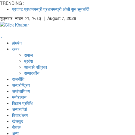
TRENDING :
प्रचण्ड
प्रधानमन्त्री
प्रधानमन्त्री ओली
सुन
सुनचाँदी
शुक्रबार
,
साउन
२२
,
२०८३
| August 7, 2026
×
होमपेज
खबर
समाज
प्रदेश
आजको पत्रिका
सम्पादकीय
राजनीति
अन्तर्राष्ट्रिय
अर्थ/वाणिज्य
मनाेरञ्जन
विज्ञान प्रविधि
अन्तरर्वार्ता
विचार/ब्लग
खेलकुद
रोचक
अन्य