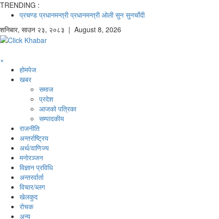
TRENDING :
प्रचण्ड
प्रधानमन्त्री
प्रधानमन्त्री ओली
सुन
सुनचाँदी
शनिबार
,
साउन
२३
,
२०८३
| August 8, 2026
×
होमपेज
खबर
समाज
प्रदेश
आजको पत्रिका
सम्पादकीय
राजनीति
अन्तर्राष्ट्रिय
अर्थ/वाणिज्य
मनाेरञ्जन
विज्ञान प्रविधि
अन्तरर्वार्ता
विचार/ब्लग
खेलकुद
रोचक
अन्य