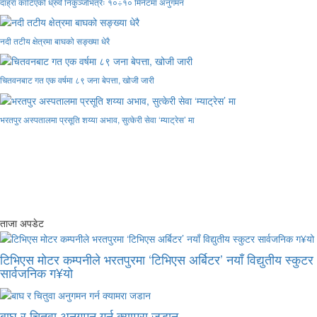
दाह्रा काटिएको ध्रुर्वे निकुञ्जभित्रैः १०÷१० मिनेटमा अनुगमन
नदी तटीय क्षेत्रमा बाघको सङ्ख्या धेरै
चितवनबाट गत एक वर्षमा ८९ जना बेपत्ता, खोजी जारी
भरतपुर अस्पतालमा प्रसूति शय्या अभाव, सुत्केरी सेवा ‘म्याट्रेस’ मा
ताजा अपडेट
टिभिएस मोटर कम्पनीले भरतपुरमा ‘टिभिएस अर्बिटर’ नयाँ विद्युतीय स्कुटर
सार्वजनिक ग¥यो
बाघ र चितुवा अनुगमन गर्न क्यामरा जडान