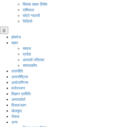
क्लिक खबर विशेष
राशिफल
फोटो ग्यालरी
भिडियो
☰
होमपेज
खबर
समाज
प्रदेश
आजको पत्रिका
सम्पादकीय
राजनीति
अन्तर्राष्ट्रिय
अर्थ/वाणिज्य
मनाेरञ्जन
विज्ञान प्रविधि
अन्तरर्वार्ता
विचार/ब्लग
खेलकुद
रोचक
अन्य