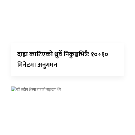
दाह्रा काटिएको ध्रुर्वे निकुञ्जभित्रैः १०÷१०
मिनेटमा अनुगमन