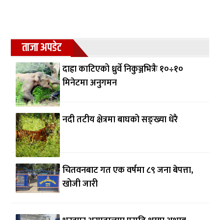
ताजा अपडेट
दाह्रा काटिएको ध्रुर्वे निकुञ्जभित्रैः १०÷१०
मिनेटमा अनुगमन
नदी तटीय क्षेत्रमा बाघको सङ्ख्या धेरै
चितवनबाट गत एक वर्षमा ८९ जना बेपत्ता,
खोजी जारी