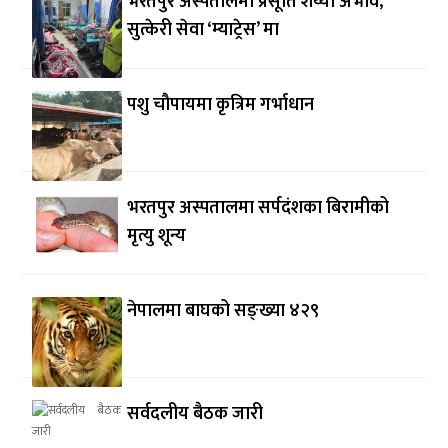
भरतपुर अस्पतालमा प्रसूति शय्या अभाव,
सुत्केरी सेवा ‘म्याट्रेस’ मा
पशु चौपायमा कृत्रिम गर्भाधान
भरतपुर अस्पतालमा सर्पदंशका बिरामीको
मृत्यु शून्य
नेपालमा बाघको सङ्ख्या ४२९
सर्वदलीय बैठक जारी