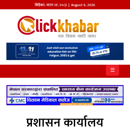
बिहिबार
,
साउन
२१
,
२०८३
| August 6, 2026
होमपेज
खबर
समाज
प्रदेश
☰
आजको
पत्रिका
सम्पादकीय
राजनीति
प्रशासन कार्यालय
अन्तर्राष्ट्रिय