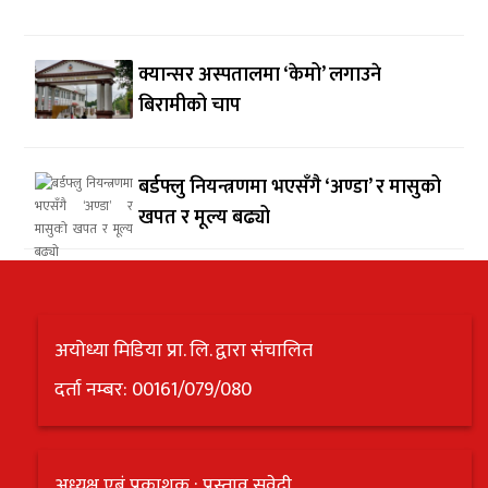
क्यान्सर अस्पतालमा ‘केमो’ लगाउने
बिरामीको चाप
बर्डफ्लु नियन्त्रणमा भएसँगै ‘अण्डा’ र मासुको
खपत र मूल्य बढ्यो
अयोध्या मिडिया प्रा. लि. द्वारा संचालित
दर्ता नम्बर: 00161/079/080
अध्यक्ष एबं प्रकाशक : प्रस्ताव सुवेदी