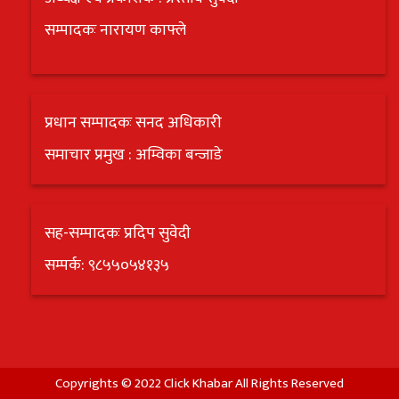
सम्पादकः नारायण काफ्ले
प्रधान सम्पादकः सनद अधिकारी
समाचार प्रमुख : अम्विका बन्जाडे
सह-सम्पादकः प्रदिप सुवेदी
सम्पर्क: ९८५५०५४१३५
Copyrights © 2022 Click Khabar All Rights Reserved