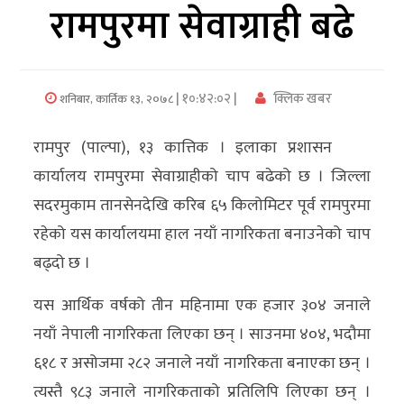
रामपुरमा सेवाग्राही बढे
अर्थ/
वाणिज्य
| १०:४२:०२ |
क्लिक खबर
शनिबार, कार्तिक १३, २०७८
मनाेरञ्जन
रामपुर (पाल्पा), १३ कात्तिक । इलाका प्रशासन
विज्ञान
कार्यालय रामपुरमा सेवाग्राहीको चाप बढेको छ । जिल्ला
प्रविधि
सदरमुकाम तानसेनदेखि करिब ६५ किलोमिटर पूर्व रामपुरमा
अन्तरर्वार्ता
रहेको यस कार्यालयमा हाल नयाँ नागरिकता बनाउनेको चाप
बढ्दो छ ।
विचार/
ब्लग
यस आर्थिक वर्षको तीन महिनामा एक हजार ३०४ जनाले
नयाँ नेपाली नागरिकता लिएका छन् । साउनमा ४०४, भदौमा
खेलकुद
६१८ र असोजमा २८२ जनाले नयाँ नागरिकता बनाएका छन् ।
रोचक
त्यस्तै ९८३ जनाले नागरिकताको प्रतिलिपि लिएका छन् ।