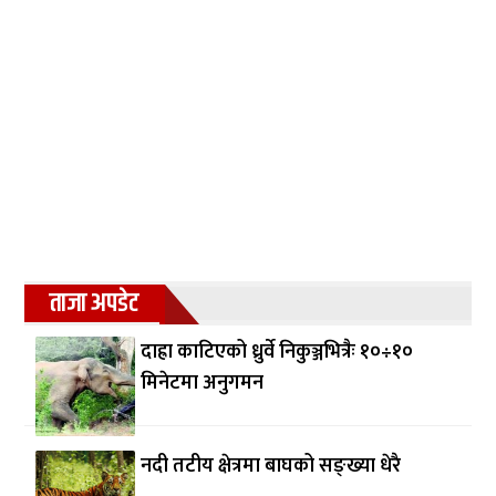
ताजा अपडेट
दाह्रा काटिएको ध्रुर्वे निकुञ्जभित्रैः १०÷१०
मिनेटमा अनुगमन
नदी तटीय क्षेत्रमा बाघको सङ्ख्या धेरै