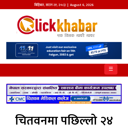
बिहिबार
,
साउन
२१
,
२०८३
| August 6, 2026
होमपेज
खबर
समाज
प्रदेश
☰
आजको
पत्रिका
सम्पादकीय
राजनीति
चितवनमा पछिल्लो २४
अन्तर्राष्ट्रिय