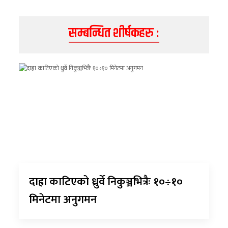
सम्बन्धित शीर्षकहरु :
दाह्रा काटिएको ध्रुर्वे निकुञ्जभित्रैः १०÷१०
मिनेटमा अनुगमन