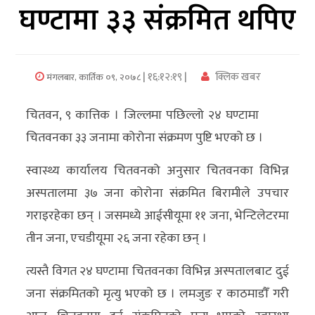
घण्टामा ३३ संक्रमित थपिए
अर्थ/
वाणिज्य
| १६:१२:१९ |
क्लिक खबर
मंगलबार, कार्तिक ०९, २०७८
मनाेरञ्जन
चितवन, ९ कात्तिक । जिल्लमा पछिल्लो २४ घण्टामा
विज्ञान
चितवनका ३३ जनामा कोरोना संक्रमण पुष्टि भएको छ ।
प्रविधि
स्वास्थ्य कार्यालय चितवनको अनुसार चितवनका विभिन्न
अन्तरर्वार्ता
अस्पतालमा ३७ जना कोरोना संक्रमित बिरामीले उपचार
विचार/
गराइरहेका छन् । जसमध्ये आईसीयूमा ११ जना, भेन्टिलेटरमा
ब्लग
तीन जना, एचडीयूमा २६ जना रहेका छन् ।
खेलकुद
त्यस्तै विगत २४ घण्टामा चितवनका विभिन्न अस्पतालबाट दुई
जना संक्रमितको मृत्यु भएको छ । लमजुङ र काठमाडौँ गरी
रोचक