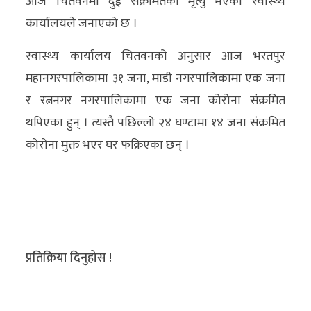
आज चितवनमा दुई संक्रमितको मृत्यु भएको स्वास्थ्य
अन्य
कार्यालयले जनाएको छ ।
क्लिक
स्वास्थ्य कार्यालय चितवनको अनुसार आज भरतपुर
खबर
महानगरपालिकामा ३१ जना, माडी नगरपालिकामा एक जना
विशेष
र रत्ननगर नगरपालिकामा एक जना कोरोना संक्रमित
थपिएका हुन् । त्यस्तै पछिल्लो २४ घण्टामा १४ जना संक्रमित
राशिफल
कोरोना मुक्त भएर घर फक्रिएका छन् ।
फोटो
ग्यालरी
भिडियो
प्रतिक्रिया दिनुहोस !