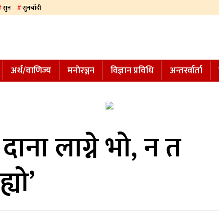
सुन
सुनचाँदी
अर्थ/वाणिज्य
मनाेरञ्जन
विज्ञान प्रविधि
अन्तरर्वार्ता
ाना लाग्ने भो, न त
्यो’