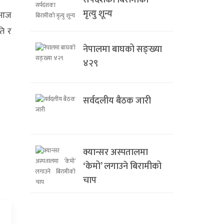
सर्पदंशका बिरामीको
मृत्यु शून्य
ि आज
ति र
नेपालमा बाघको सङ्ख्या
४२९
सर्वदलीय बैठक जारी
क्यान्सर अस्पतालमा
‘केमो’ लगाउने बिरामीको
चाप