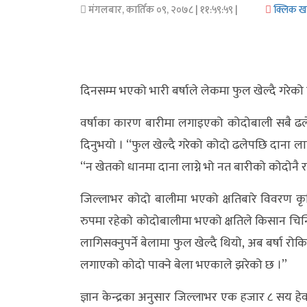
मंगलबार, कार्तिक ०९, २०७८
| ११:५९:५९ |
क्लिक 
अर्थ/
वाणिज्य
मनाेरञ्जन
दिनसम्म भएको भारी बर्षाले लेकमा फुल खेल्दै गरेको क
विज्ञान
वर्षाका कारण बारीमा लगाइएको कोदोबाली सबै ढ
प्रविधि
दिनुभयो । ‘‘फुल खेल्दै गरेको कोदो ढलेपछि दाना लाग
‘‘न खेतको धानमा दाना लाग्ने भो नत बारीको कोदोनै रह्
अन्तरर्वार्ता
जिल्लाभर कोदो बालीमा भएको क्षतिबारे विवरण कृषि 
विचार/
रुपमा रहेको कोदोबालीमा भएको क्षतिले किसान चिन्त
ब्लग
लागिसक्नुपर्ने बेलामा फुल खेल्दै थियो, अब बर्षा रोकि
खेलकुद
लगाएको कोदो पाक्ने बेला भएकाले झरेको छ ।’’
रोचक
ज्ञान केन्द्रका अनुसार जिल्लाभर एक हजार ८ सय