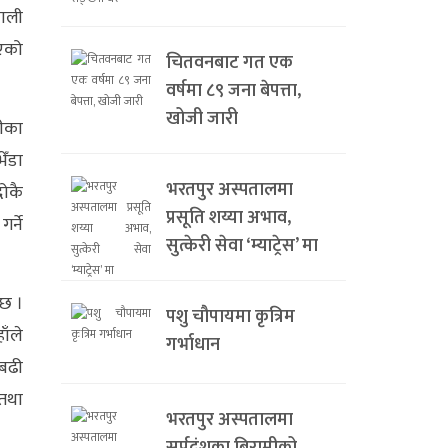
बाली
भएको
चितवनबाट गत एक
वर्षमा ८९ जना बेपत्ता,
खोजी जारी
लीका
ेँडा
भरतपुर अस्पतालमा
दोकै
प्रसूति शय्या अभाव,
र्ने
सुत्केरी सेवा ‘म्याट्रेस’ मा
 छ ।
पशु चौपायमा कृत्रिम
ाँले
गर्भाधान
 बढी
 तथा
भरतपुर अस्पतालमा