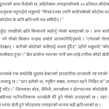
सङ्कलनको काम भैरहेको छ, अहिलेसम्म लगाइएकोमध्ये २० प्रतिशत कोदो
भानुभक्त भट्टराईले भन्नुभयो ‘‘भित्र्याउनका लागि काटिसकेको कोदोमा 
ोदोमा के कति क्षति भयो भन्न सकिँदैन् ।’’
ुँदा लाखौंको क्षति किसानले व्यहोर्नु परेको बताइएको छ । अन्य बा
्ने गरेको किसान चन्द्रमा शर्माले जानकारीदिनुभयो । ‘‘टनेलको गोलभ
ख्छन् । बारीको कोदोको कसैलाई वास्ता हुँदैन्’’ उहाँले भन्नुभयो ‘‘को
्लीबाठ हुन्छ ।’’ खेत प्रार्याप्त नभएका पानी कम लाग्ने टारीमा कोदो खेती ग
ानमध्ये एक सयदेखि दुइसय हेक्टरको हाराहारीमा धानबाली नष्ट भएको
याङ्क छ । ‘‘धान ढलेको छ, नपुष्टिन सक्छ, उत्पादन घट्ने निश्चित छ’’ उह
होर्नु पर्दैन् ।’’ जिल्लाका बरेङ, जैमिनी, ताराखोला र ढोरपाटनमा कोदोखेती
बडिगाड गाउँपालिकामा धानखेती धेरै हुने गरेको जनाइएको छ । नहर
ा भरमा खेती हुने फाँटहरुमा लगाइएको धानमा बढी क्षति भएको छ ।