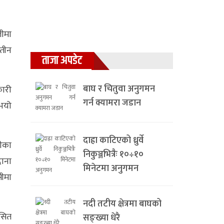
लीमा
तीन
ताजा अपडेट
बाघ र चितुवा अनुगमन
कारी
गर्न क्यामरा जडान
ुभयो
दाह्रा काटिएको ध्रुर्वे
लीका
निकुञ्जभित्रैः १०÷१०
दाना
मिनेटमा अनुगमन
सीमा
नदी तटीय क्षेत्रमा बाघको
कसित
सङ्ख्या धेरै