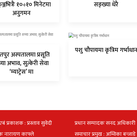
ुञ्जभित्रैः १०÷१० मिनेटमा
सङ्ख्या धेरै
अनुगमन
पशु चौपायमा कृत्रिम गर्भाधा
तपुर अस्पतालमा प्रसूति
्या अभाव, सुत्केरी सेवा
‘म्याट्रेस’ मा
एबं प्रकाशक : प्रस्ताव सुवेदी
प्रधान सम्पादकः सनद अधिकारी
कः नारायण काफ्ले
समाचार प्रमुख : अम्विका बन्जाडे