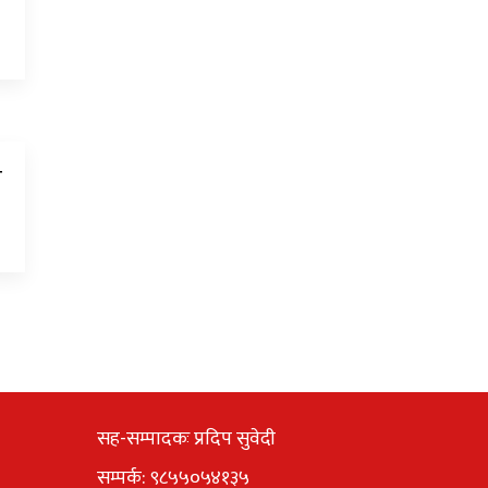
न
सह-सम्पादकः प्रदिप सुवेदी
सम्पर्क: ९८५५०५४१३५