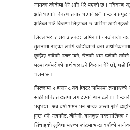
जातका कोदोमा धेरै क्षति धेरै भएको छ । ‘‘विवरण 
अन्य
क्षति भएको विवरण तयार भएको छ’’ केन्द्रका प्रमुख 
क्लिक
क्षतिको मात्रै विवरण लिइएको छ, बारीमा ठाडो रहेको क
खबर
जिल्लाभर १ सय ३ हेक्टर जमिनको कादोबाली नष्ट ह
विशेष
तुलनामा राहका लागि कोदोबाली कम प्राथमिकतामा पर
राशिफल
कुहिँदा सबैको नजर पर्छ, खेतको धान ढलेको सबैले दे
फोटो
भरमा वर्षभरीको खर्च चलाउने किसान धेरै छौं, हाम्रो बिल
ग्यालरी
चलन छ ।
भिडियो
जिल्लामा ५ हजार ८ सय हेक्टर जमिनमा लगाइएको ध
साठी प्रतिशत खेतमा लगाइएको धान ढलेको केन्द्रको तथ्
भन्नुभयो ‘‘अब वर्षा भएन भने अन्यत्र जस्तो क्षति व्य
हुन्छ भने गलकोट, जैमिनी, बागलुङ नगरपालिका र 
सिंचाइको सुविधा भएका फाँटमा भन्दा बर्षाको पानीक