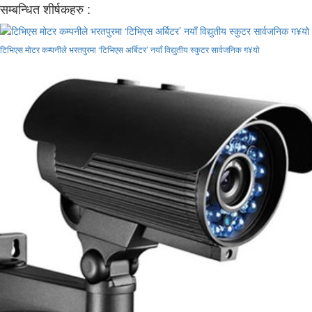
सम्बन्धित शीर्षकहरु :
टिभिएस मोटर कम्पनीले भरतपुरमा ‘टिभिएस अर्बिटर’ नयाँ विद्युतीय स्कुटर सार्वजनिक ग¥यो