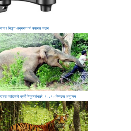
बाघ र चितुवा अनुगमन गर्न क्यामरा जडान
दाह्रा काटिएको ध्रुर्वे निकुञ्जभित्रैः १०÷१० मिनेटमा अनुगमन