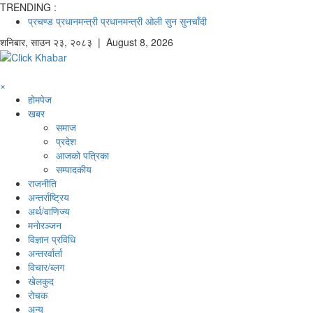
TRENDING :
प्रचण्ड
प्रधानमन्त्री
प्रधानमन्त्री ओली
सुन
सुनचाँदी
शनिबार
,
साउन
२३
,
२०८३
| August 8, 2026
×
होमपेज
खबर
समाज
प्रदेश
आजको पत्रिका
सम्पादकीय
राजनीति
अन्तर्राष्ट्रिय
अर्थ/वाणिज्य
मनाेरञ्जन
विज्ञान प्रविधि
अन्तरर्वार्ता
विचार/ब्लग
खेलकुद
रोचक
अन्य