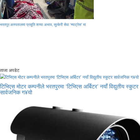
भरतपुर अस्पतालमा प्रसूति शय्या अभाव, सुत्केरी सेवा ‘म्याट्रेस’ मा
ताजा अपडेट
टिभिएस मोटर कम्पनीले भरतपुरमा ‘टिभिएस अर्बिटर’ नयाँ विद्युतीय स्कुटर
सार्वजनिक ग¥यो