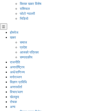
क्लिक खबर विशेष
राशिफल
फोटो ग्यालरी
भिडियो
☰
होमपेज
खबर
समाज
प्रदेश
आजको पत्रिका
सम्पादकीय
राजनीति
अन्तर्राष्ट्रिय
अर्थ/वाणिज्य
मनाेरञ्जन
विज्ञान प्रविधि
अन्तरर्वार्ता
विचार/ब्लग
खेलकुद
रोचक
अन्य