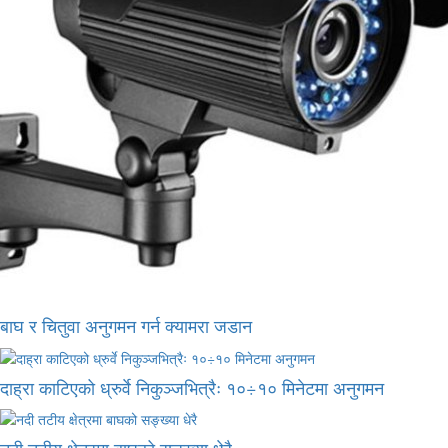
बाघ र चितुवा अनुगमन गर्न क्यामरा जडान
दाह्रा काटिएको ध्रुर्वे निकुञ्जभित्रैः १०÷१० मिनेटमा अनुगमन
नदी तटीय क्षेत्रमा बाघको सङ्ख्या धेरै