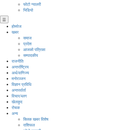
फोटो ग्यालरी
भिडियो
☰
होमपेज
खबर
समाज
प्रदेश
आजको पत्रिका
सम्पादकीय
राजनीति
अन्तर्राष्ट्रिय
अर्थ/वाणिज्य
मनाेरञ्जन
विज्ञान प्रविधि
अन्तरर्वार्ता
विचार/ब्लग
खेलकुद
रोचक
अन्य
क्लिक खबर विशेष
राशिफल