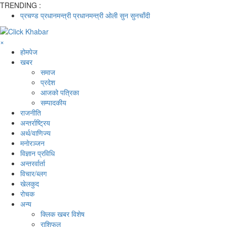
TRENDING :
प्रचण्ड
प्रधानमन्त्री
प्रधानमन्त्री ओली
सुन
सुनचाँदी
×
होमपेज
खबर
समाज
प्रदेश
आजको पत्रिका
सम्पादकीय
राजनीति
अन्तर्राष्ट्रिय
अर्थ/वाणिज्य
मनाेरञ्जन
विज्ञान प्रविधि
अन्तरर्वार्ता
विचार/ब्लग
खेलकुद
रोचक
अन्य
क्लिक खबर विशेष
राशिफल