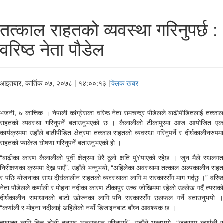
तत्काल राहतको व्यवस्था गरिनुपर्छ :
वरिष्ठ नेता पौडेल
आइतबार, कार्तिक ०७, २०७८
| १४:००:१३ |
क्लिक खबर
भजनी, ७ कात्तिक । नेपाली कांग्रेसका वरिष्ठ नेता रामचन्द्र पौडेलले बाढीपीडितलाई तत्काल
राहतको व्यवस्था गरिनुपर्ने बताउनुभएको छ । कैलालीको टीकापुरमा आज आयोजित एक
कार्यक्रममा उहाँले बाढीपीडित क्षेत्रमा तत्काल राहतको व्यवस्था गरिनुपर्ने र दीर्घकालीनरुपमा
राहतको प्याकेज घोषणा गरिनुपर्ने बताउनुभएको हो ।
“बाढीका कारण कैलालीको पूर्वी क्षेत्रमा धेरै ठूलो क्षति पु¥याएको रहेछ । जुन मैले स्थलगत
निरीक्षणका क्रममा देख्न पाएँ”, उहाँले भन्नुभयो, “अहिलेका अवस्थामा तत्काल अल्पकालीन राहत
र पछि योजनाका साथ दीर्घकालीन राहतको व्यवस्थाका लागि म सरकारसँग माग गर्दछु ।” वरिष्ठ
नेता पौडेलले कर्णाली र मोहना नदीका कारण टीकापुर उच्च जोखिममा रहेको उल्लेख गर्दै त्यसको
दीर्घकालीन समाधानको बाटो खोज्नका लागि पनि सरकारसँग छलफल गर्ने बताउनुभयो ।
“कर्णाली र मोहना नदीलाई अहिलेको नयाँ डिजाइनबाट बाँध्न आवश्यक छ ।
त्यसका लागि विज्ञ टोली बनाएर अनुसन्धान गरिनुपर्छ”, उहाँले भन्नुभयो, “जबसम्म कर्णाली र