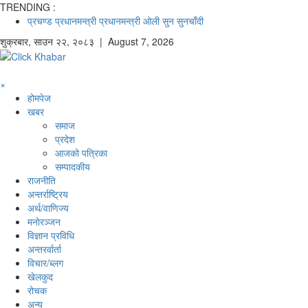
TRENDING :
प्रचण्ड
प्रधानमन्त्री
प्रधानमन्त्री ओली
सुन
सुनचाँदी
शुक्रबार
,
साउन
२२
,
२०८३
| August 7, 2026
×
होमपेज
खबर
समाज
प्रदेश
आजको पत्रिका
सम्पादकीय
राजनीति
अन्तर्राष्ट्रिय
अर्थ/वाणिज्य
मनाेरञ्जन
विज्ञान प्रविधि
अन्तरर्वार्ता
विचार/ब्लग
खेलकुद
रोचक
अन्य