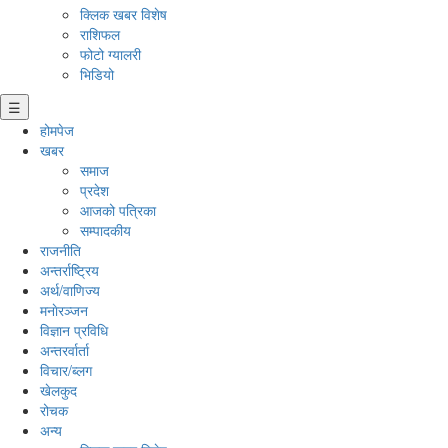
क्लिक खबर विशेष
राशिफल
फोटो ग्यालरी
भिडियो
☰
होमपेज
खबर
समाज
प्रदेश
आजको पत्रिका
सम्पादकीय
राजनीति
अन्तर्राष्ट्रिय
अर्थ/वाणिज्य
मनाेरञ्जन
विज्ञान प्रविधि
अन्तरर्वार्ता
विचार/ब्लग
खेलकुद
रोचक
अन्य