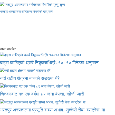
भरतपुर अस्पतालमा सर्पदंशका बिरामीको मृत्यु शून्य
ताजा अपडेट
दाह्रा काटिएको ध्रुर्वे निकुञ्जभित्रैः १०÷१० मिनेटमा अनुगमन
नदी तटीय क्षेत्रमा बाघको सङ्ख्या धेरै
चितवनबाट गत एक वर्षमा ८९ जना बेपत्ता, खोजी जारी
भरतपुर अस्पतालमा प्रसूति शय्या अभाव, सुत्केरी सेवा ‘म्याट्रेस’ मा