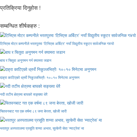
प्रतिक्रिया दिनुहोस !
सम्बन्धित शीर्षकहरु :
टिभिएस मोटर कम्पनीले भरतपुरमा ‘टिभिएस अर्बिटर’ नयाँ विद्युतीय स्कुटर सार्वजनिक ग¥यो
बाघ र चितुवा अनुगमन गर्न क्यामरा जडान
दाह्रा काटिएको ध्रुर्वे निकुञ्जभित्रैः १०÷१० मिनेटमा अनुगमन
नदी तटीय क्षेत्रमा बाघको सङ्ख्या धेरै
चितवनबाट गत एक वर्षमा ८९ जना बेपत्ता, खोजी जारी
भरतपुर अस्पतालमा प्रसूति शय्या अभाव, सुत्केरी सेवा ‘म्याट्रेस’ मा