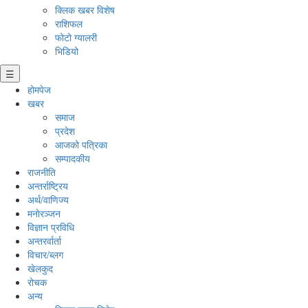
क्लिक खबर विशेष
राशिफल
फोटो ग्यालरी
भिडियो
☰
होमपेज
खबर
समाज
प्रदेश
आजको पत्रिका
सम्पादकीय
राजनीति
अन्तर्राष्ट्रिय
अर्थ/वाणिज्य
मनाेरञ्जन
विज्ञान प्रविधि
अन्तरर्वार्ता
विचार/ब्लग
खेलकुद
रोचक
अन्य