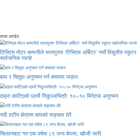
ताजा अपडेट
टिभिएस मोटर कम्पनीले भरतपुरमा ‘टिभिएस अर्बिटर’ नयाँ विद्युतीय स्कुटर
सार्वजनिक ग¥यो
बाघ र चितुवा अनुगमन गर्न क्यामरा जडान
दाह्रा काटिएको ध्रुर्वे निकुञ्जभित्रैः १०÷१० मिनेटमा अनुगमन
नदी तटीय क्षेत्रमा बाघको सङ्ख्या धेरै
चितवनबाट गत एक वर्षमा ८९ जना बेपत्ता, खोजी जारी