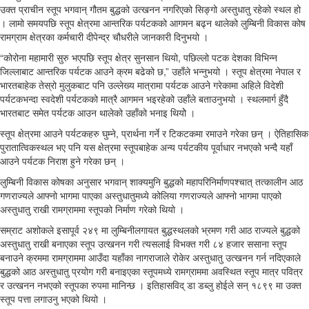
उक्त प्राचीन स्तूप भगवान् गौतम बुद्धको उत्खनन नगरिएको सिङ्गो अस्तुधातु रहेको स्थल हो
। लामो समयपछि स्तूप क्षेत्रमा आन्तरिक पर्यटकको आगमन बढ्न थालेको लुम्बिनी विकास कोष
रामग्राम क्षेत्रका कर्मचारी दीपेन्द्र चौधरीले जानकारी दिनुभयो ।
“कोरोना महामारी सुरु भएपछि स्तूप क्षेत्र सुनसान थियो, पछिल्लो पटक देशका विभिन्न
जिल्लाबाट आन्तरिक पर्यटक आउने क्रम बढेको छ,” उहाँले भन्नुभयो । स्तूप क्षेत्रमा नेपाल र
भारतबाहेक तेस्रो मुलुकबाट पनि उल्लेख्य मात्रामा पर्यटक आउने गरेकामा अहिले विदेशी
पर्यटकभन्दा स्वदेशी पर्यटकको मात्रै आगमन भइरहेको उहाँले बताउनुभयो । स्थलमार्ग हुँदै
भारतबाट समेत पर्यटक आउन थालेको उहाँको भनाइ थियोे ।
स्तूप क्षेत्रमा आउने पर्यटकहरु घुम्ने, प्रार्थना गर्ने र टिकटकमा रमाउने गरेका छन् । ऐतिहासिक
पुरातात्विकस्थल भए पनि यस क्षेत्रमा स्तूपबाहेक अन्य पर्यटकीय पूर्वाधार नभएको भन्दै यहाँ
आउने पर्यटक निराश हुने गरेका छन् ।
लुम्बिनी विकास कोषका अनुसार भगवान् शाक्यमुनि बुद्धको महापरिनिर्माणपश्चात् तत्कालीन आठ
गणराज्यले आफ्नो भागमा पाएका अस्तुधातुमध्ये कोलिया गणराज्यले आफ्नो भागमा पाएको
अस्तुधातु राखी रामग्राममा स्तूपको निर्माण गरेको थियो ।
सम्राट अशोकले इसापूर्व २४९ मा लुम्बिनीलगायत बुद्धस्थलको भ्रमण गरी आठ राज्यले बुद्धको
अस्तुधातु राखी बनाएका स्तूप उत्खनन गरी त्यसलाई विभक्त गरी ८४ हजार ससाना स्तूप
बनाउने क्रममा रामग्राममा आउँदा यहाँका नागराजाले रोकेर अस्तुधातु उत्खनन गर्न नदिएकाले
बुद्धको आठ अस्तुधातु प्रयोग गरी बनाइएका स्तूपमध्ये रामग्राममा अवस्थित स्तूप मात्र पवित्र
र उत्खनन नभएको स्तूपका रुपमा मानिन्छ । इतिहासविद् डा डब्लु होईले सन् १८९९ मा उक्त
स्तूप पत्ता लगाउनु भएको थियो ।