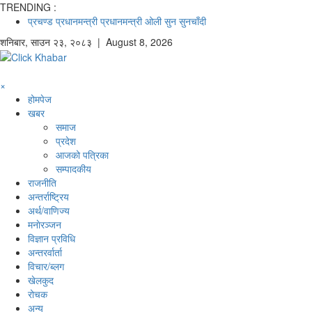
TRENDING :
प्रचण्ड
प्रधानमन्त्री
प्रधानमन्त्री ओली
सुन
सुनचाँदी
शनिबार
,
साउन
२३
,
२०८३
| August 8, 2026
×
होमपेज
खबर
समाज
प्रदेश
आजको पत्रिका
सम्पादकीय
राजनीति
अन्तर्राष्ट्रिय
अर्थ/वाणिज्य
मनाेरञ्जन
विज्ञान प्रविधि
अन्तरर्वार्ता
विचार/ब्लग
खेलकुद
रोचक
अन्य