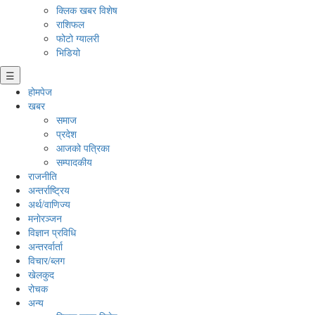
क्लिक खबर विशेष
राशिफल
फोटो ग्यालरी
भिडियो
☰
होमपेज
खबर
समाज
प्रदेश
आजको पत्रिका
सम्पादकीय
राजनीति
अन्तर्राष्ट्रिय
अर्थ/वाणिज्य
मनाेरञ्जन
विज्ञान प्रविधि
अन्तरर्वार्ता
विचार/ब्लग
खेलकुद
रोचक
अन्य