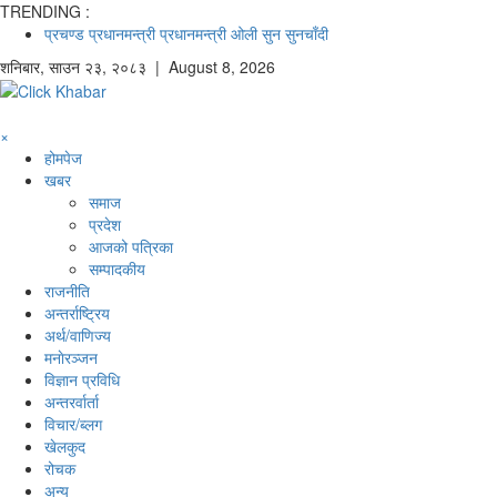
TRENDING :
प्रचण्ड
प्रधानमन्त्री
प्रधानमन्त्री ओली
सुन
सुनचाँदी
शनिबार
,
साउन
२३
,
२०८३
| August 8, 2026
×
होमपेज
खबर
समाज
प्रदेश
आजको पत्रिका
सम्पादकीय
राजनीति
अन्तर्राष्ट्रिय
अर्थ/वाणिज्य
मनाेरञ्जन
विज्ञान प्रविधि
अन्तरर्वार्ता
विचार/ब्लग
खेलकुद
रोचक
अन्य