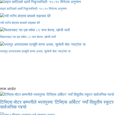
दाह्रा काटिएको ध्रुर्वे निकुञ्जभित्रैः १०÷१० मिनेटमा अनुगमन
नदी तटीय क्षेत्रमा बाघको सङ्ख्या धेरै
चितवनबाट गत एक वर्षमा ८९ जना बेपत्ता, खोजी जारी
भरतपुर अस्पतालमा प्रसूति शय्या अभाव, सुत्केरी सेवा ‘म्याट्रेस’ मा
ताजा अपडेट
टिभिएस मोटर कम्पनीले भरतपुरमा ‘टिभिएस अर्बिटर’ नयाँ विद्युतीय स्कुटर
सार्वजनिक ग¥यो