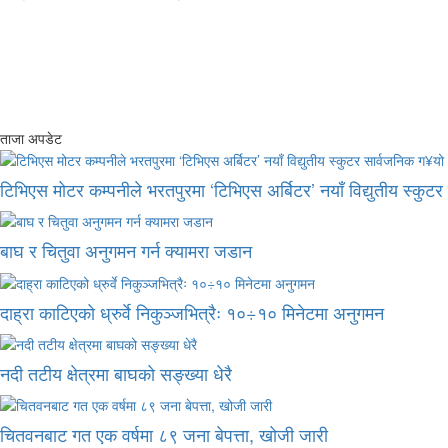
ताजा अपडेट
टिभिएस मोटर कम्पनीले भरतपुरमा ‘टिभिएस अर्बिटर’ नयाँ विद्युतीय स्कुट
बाघ र चितुवा अनुगमन गर्न क्यामरा जडान
दाह्रा काटिएको ध्रुर्वे निकुञ्जभित्रैः १०÷१० मिनेटमा अनुगमन
नदी तटीय क्षेत्रमा बाघको सङ्ख्या धेरै
चितवनबाट गत एक वर्षमा ८९ जना बेपत्ता, खोजी जारी