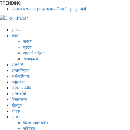
TRENDING :
प्रचण्ड
प्रधानमन्त्री
प्रधानमन्त्री ओली
सुन
सुनचाँदी
×
होमपेज
खबर
समाज
प्रदेश
आजको पत्रिका
सम्पादकीय
राजनीति
अन्तर्राष्ट्रिय
अर्थ/वाणिज्य
मनाेरञ्जन
विज्ञान प्रविधि
अन्तरर्वार्ता
विचार/ब्लग
खेलकुद
रोचक
अन्य
क्लिक खबर विशेष
राशिफल