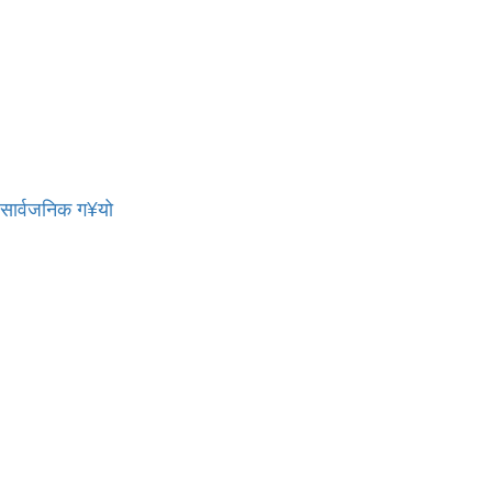
र सार्वजनिक ग¥यो